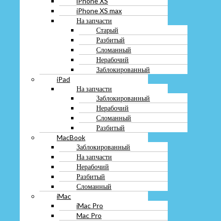
iPhone XS
Заблокированный
iPhone XS max
iPad
На запчасти
На запчасти
Старый
Заблокированный
Разбитый
Нерабочий
Сломанный
Сломанный
Нерабочий
Разбитый
MacBook
Заблокированный
Заблокированный
iPad
На запчасти
На запчасти
Нерабочий
Заблокированный
Разбитый
Нерабочий
Сломанный
Сломанный
iMac
Разбитый
iMac Pro
MacBook
Mac Pro
Заблокированный
Mac mini
На запчасти
iPod
Нерабочий
AppleWatch
Разбитый
AirPods
Сломанный
Apple Pencil
iMac
Apple TV
iMac Pro
Magic keyboard
Mac Pro
Magic mouse