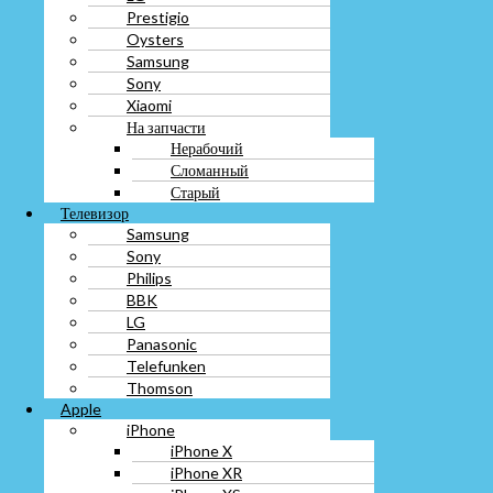
Prestigio
Нерабочий
Oysters
Сломанный
Samsung
Старый
Телевизор
Sony
Samsung
Xiaomi
Sony
На запчасти
Philips
Нерабочий
BBK
Сломанный
LG
Старый
Panasonic
Телевизор
Telefunken
Samsung
Thomson
Sony
Apple
Philips
iPhone
BBK
iPhone X
LG
iPhone XR
Panasonic
iPhone XS
Telefunken
iPhone XS max
Thomson
На запчасти
Apple
Старый
iPhone
Разбитый
iPhone X
Сломанный
iPhone XR
Нерабочий