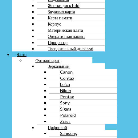
Фото
Жестки диск hdd
Фотоаппарат
Звуковая карта
Зеркальный
Карта памяти
Canon
Корпус
Contax
Материнская плата
Leica
Оперативная память
Nikon
Pentax
Процессор
Sony
Твердотельный диск ssd
Sigma
Фото
Polaroid
Фотоаппарат
Zeiss
Зеркальный
Цифровой
Canon
Samsung
Contax
Fujifilm
Leica
Kodak
Nikon
Panasonic Lumix
Pentax
Rekam
Sony
Olimpus
Sigma
Xiaomi
Polaroid
Minox
Zeiss
Пленочный
Цифровой
Горизонт
Samsung
Зенит