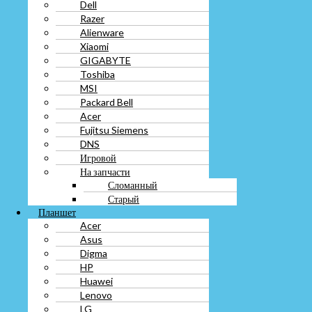
Dell
Toshiba
Razer
MSI
Alienware
Packard Bell
Xiaomi
Acer
Fujitsu Siemens
GIGABYTE
DNS
Toshiba
Игровой
MSI
На запчасти
Packard Bell
Сломанный
Acer
Старый
Fujitsu Siemens
Планшет
DNS
Acer
Игровой
Asus
На запчасти
Digma
Сломанный
HP
Старый
Huawei
Планшет
Lenovo
Acer
LG
Asus
Prestigio
Digma
Oysters
HP
Samsung
Huawei
Sony
Lenovo
Xiaomi
LG
На запчасти