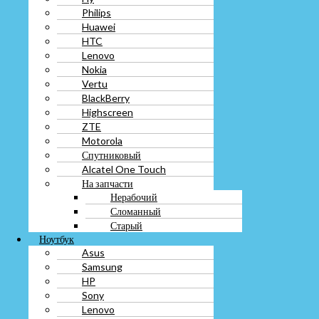
Lenovo
Philips
Nokia
Huawei
Vertu
HTC
BlackBerry
Lenovo
Highscreen
ZTE
Nokia
Motorola
Vertu
Спутниковый
BlackBerry
Alcatel One Touch
Highscreen
На запчасти
ZTE
Нерабочий
Motorola
Сломанный
Спутниковый
Старый
Alcatel One Touch
Ноутбук
На запчасти
Asus
Нерабочий
Samsung
Сломанный
HP
Старый
Sony
Ноутбук
Lenovo
Asus
Dell
Samsung
Razer
HP
Alienware
Sony
Xiaomi
Lenovo
GIGABYTE