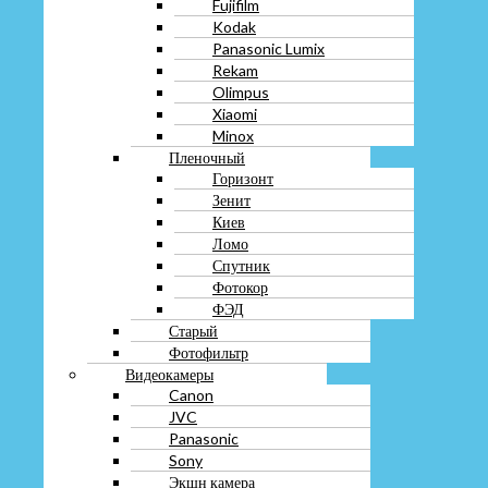
Fujifilm
Киев
Kodak
Ломо
Panasonic Lumix
Спутник
Rekam
Фотокор
Olimpus
ФЭД
Xiaomi
Старый
Minox
Фотофильтр
Пленочный
Видеокамеры
Горизонт
Canon
JVC
Зенит
Panasonic
Киев
Sony
Ломо
Экшн камера
Спутник
Объектив
Фотокор
Штатив
ФЭД
Фотовспышка
Старый
Часы
Фотофильтр
Антикварные
Видеокамеры
Брендовые
Canon
Золотые
JVC
Наручные
Panasonic
Советские
Sony
Старые
Экшн камера