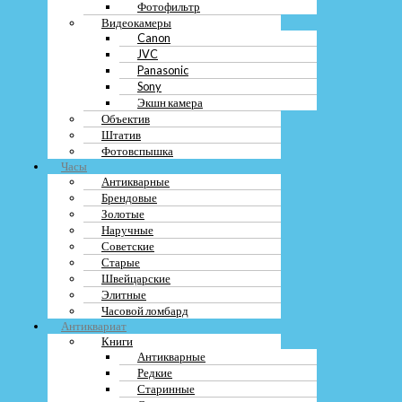
Фотовспышка
Фотофильтр
Часы
Видеокамеры
Антикварные
Canon
Брендовые
JVC
Золотые
Panasonic
Наручные
Sony
Советские
Экшн камера
Старые
Объектив
Швейцарские
Штатив
Элитные
Фотовспышка
Часовой ломбард
Часы
Антиквариат
Антикварные
Книги
Брендовые
Антикварные
Золотые
Редкие
Старинные
Наручные
Старые
Советские
Ценные
Старые
Монеты
Швейцарские
Антикварные
Элитные
Банкноты
Часовой ломбард
Золотые
Антиквариат
Иностранные
Книги
Коллекции
Антикварные
Купюры
Редкие
Редкие
Старинные
Сбербанка