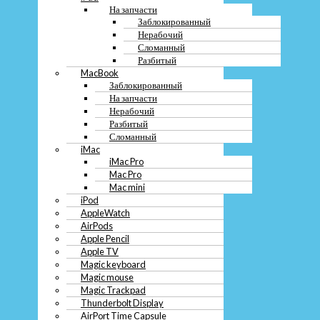
MacBook
На запчасти
Заблокированный
Заблокированный
На запчасти
Нерабочий
Нерабочий
Сломанный
Разбитый
Разбитый
Сломанный
MacBook
iMac
Заблокированный
iMac Pro
На запчасти
Mac Pro
Mac mini
Нерабочий
iPod
Разбитый
AppleWatch
Сломанный
AirPods
iMac
Apple Pencil
iMac Pro
Apple TV
Mac Pro
Magic keyboard
Mac mini
Magic mouse
iPod
Magic Trackpad
AppleWatch
Thunderbolt Display
AirPods
AirPort Time Capsule
Apple Pencil
Компьютер
Apple TV
Системный блок
Magic keyboard
Моноблок
Magic mouse
Монитор
Magic Trackpad
Неттоп
Thunderbolt Display
Проектор
AirPort Time Capsule
Сервер