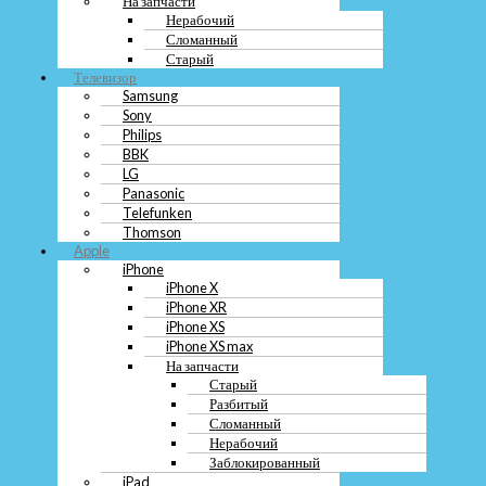
На запчасти
Samsung
Нерабочий
Sony
Сломанный
Philips
Старый
BBK
Телевизор
LG
Samsung
Panasonic
Sony
Telefunken
Philips
Thomson
BBK
Apple
LG
iPhone
iPhone X
Panasonic
iPhone XR
Telefunken
iPhone XS
Thomson
iPhone XS max
Apple
На запчасти
iPhone
Старый
iPhone X
Разбитый
iPhone XR
Сломанный
iPhone XS
Нерабочий
iPhone XS max
Заблокированный
На запчасти
iPad
Старый
На запчасти
Разбитый
Заблокированный
Сломанный
Нерабочий
Нерабочий
Сломанный
Заблокированный
Разбитый
iPad