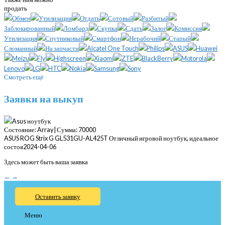
продать
Обмен
Утилизация
Отдать
Сотовый
Разбитый
Заблокированный
Ломбард
Скупка
Сдать
Залог
Комиссия
Утилизация
Спутниковый
Смартфон
Нерабочий
Старый
Сломанный
На запчасти
Alcatel One Touch
Philips
ASUS
Huawei
Meizu
Fly
Highscreen
Xiaomi
ZTE
BlackBerry
Motorola
Lenovo
LG
HTC
Nokia
Samsung
Sony
Смотреть ещё
Заявки на выкуп
Asus ноутбук
Состояние: Array| Сумма: 70000
ASUS ROG Strix G GL531GU-AL425T Отличный игровой ноутбук, идеальное
состоя
2024-04-06
Здесь может быть ваша заявка
←
→
Оставить заявку
Меню