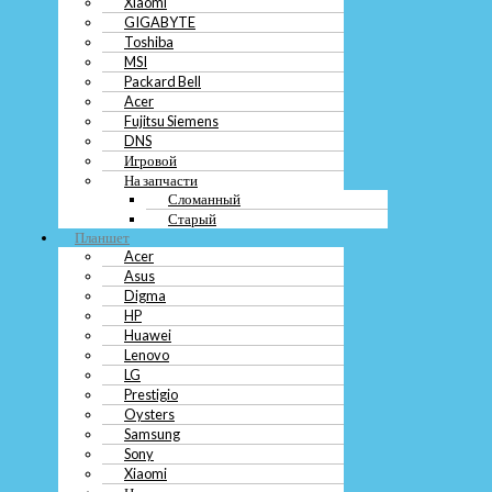
Xiaomi
Packard Bell
GIGABYTE
Acer
Toshiba
Fujitsu Siemens
MSI
DNS
Packard Bell
Игровой
Acer
На запчасти
Fujitsu Siemens
Сломанный
DNS
Старый
Игровой
Планшет
На запчасти
Acer
Сломанный
Asus
Старый
Digma
Планшет
HP
Acer
Huawei
Asus
Lenovo
LG
Digma
Prestigio
HP
Oysters
Huawei
Samsung
Lenovo
Sony
LG
Xiaomi
Prestigio
На запчасти
Oysters
Нерабочий
Samsung
Сломанный
Sony
Старый
Xiaomi
Телевизор