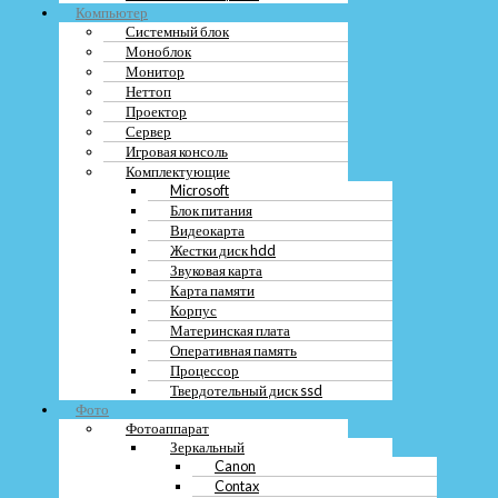
Компьютер
Игровая консоль
Системный блок
Комплектующие
Моноблок
Microsoft
Блок питания
Монитор
Видеокарта
Неттоп
Жестки диск hdd
Проектор
Звуковая карта
Сервер
Карта памяти
Игровая консоль
Корпус
Комплектующие
Материнская плата
Microsoft
Оперативная память
Блок питания
Процессор
Видеокарта
Твердотельный диск ssd
Жестки диск hdd
Фото
Звуковая карта
Фотоаппарат
Карта памяти
Зеркальный
Корпус
Canon
Материнская плата
Contax
Оперативная память
Leica
Процессор
Nikon
Твердотельный диск ssd
Pentax
Фото
Sony
Фотоаппарат
Sigma
Зеркальный
Polaroid
Canon
Zeiss
Contax
Цифровой