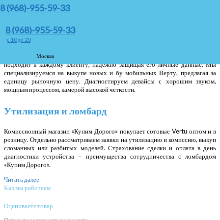
8 (968)-955-59-33
Сотовые Vertu обладают продолжительным сроком
эксплуатации. Они комплектуются стальным корпусом, сапфировым стеклом
8 (968)-955-59-33
для экрана и прочими дорогими, но качественными деталями. Сапфировое
стекло с титаном надежно защищает экран при падении от повреждения. В
c 10 до 20
устройстве предусмотрена дополнительная кнопка, позволяющая связаться с
сервисной службой в течение суток. Компания Vertu индивидуально
Москва
подходит к каждому клиенту, надежно защищая его личные данные. Мы
специализируемся на выкупе новых и бу мобильных Верту, предлагая за
единицу рыночную цену. Диагностируем девайсы с хорошим звуком,
мощным процессом, камерой высокой четкости.
Утилизация и ломбард
Комиссионный магазин «Купим Дорого» покупает сотовые Vertu оптом и в
розницу. Отдельно рассматриваем заявки на утилизацию и комиссию, выкуп
сломанных или разбитых моделей. Страхование сделки и оплата в день
диагностики устройства ‒ преимущества сотрудничества с ломбардом
«Купим Дорого».
Читать далее
Как мы работаем
Оцениваете товар