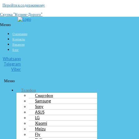
Перейти к содержимому
Скупка "Купим-Дорого"
Выкуп сотовых Vertu дорого
Меню
О компании
Наша компания покупает мобильные телефоны Vertu на максимально
Контакты
выгодных условиях. У нас работают квалифицированные эксперты, которые
Вакансии
готовы в кратчайшие сроки приехать к клиенту, чтобы провести оценку
Блог
телефона. Они не только проверят техническое состояние и
работоспособность телефона, но и оценят его внешнее состояние, чтобы
Whatsapp
предложить адекватную стоимость.
Telegram
Узнать цену сейчас
Viber
Меню
Телефон
Смартфон
Телефон
Samsung
Смартфон
Sony
Samsung
ASUS
Sony
LG
ASUS
Xiaomi
LG
Meizu
Xiaomi
Fly
Meizu
Philips
Fly
Huawei