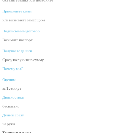
Оставьте заявку или позвоните
Приезжаете к нам
или вызываете замерщика
Подписываем договор
Возьмите паспорт
Получаете деньги
Сразу на руки всю сумму
Почему мы?
Оценим
за 15 минут
Диагностика
бесплатно
Деньги сразу
на руки
Также нам можно