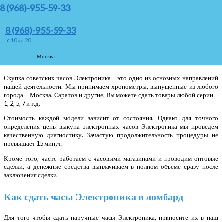
Дорого». Мы более 10 лет занимаемся приемом таких устройств и предлагаем
8 (968)-955-59-33
щедрое вознаграждение.
8 (968)-955-59-33
Преимущества скупки часов
c 10 до 20
Электроника б/у
Москва
Скупка советских часов Электроника – это одно из основных направлений
нашей деятельности. Мы принимаем хронометры, выпущенные из любого
города – Москва, Саратов и другие. Вы можете сдать товары любой серии –
1, 2, 5, 7 и т.д.
Стоимость каждой модели зависит от состояния. Однако для точного
определения цены выкупа электронных часов Электроника мы проведем
качественную диагностику. Зачастую продолжительность процедуры не
превышает 15 минут.
Кроме того, часто работаем с часовыми магазинами и проводим оптовые
сделки, а денежные средства выплачиваем в полном объеме сразу после
заключения сделки.
Как сдать часы Электроника в ломбард
Для того чтобы сдать наручные часы Электроника, приносите их в наш