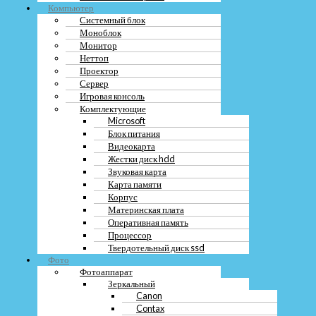
Компьютер
Блок питания
Системный блок
Видеокарта
Моноблок
Жестки диск hdd
Звуковая карта
Монитор
Карта памяти
Неттоп
Корпус
Проектор
Материнская плата
Сервер
Оперативная память
Игровая консоль
Процессор
Комплектующие
Твердотельный диск ssd
Microsoft
Фото
Блок питания
Фотоаппарат
Видеокарта
Зеркальный
Жестки диск hdd
Canon
Звуковая карта
Contax
Карта памяти
Leica
Корпус
Nikon
Материнская плата
Pentax
Оперативная память
Sony
Процессор
Sigma
Твердотельный диск ssd
Polaroid
Фото
Zeiss
Фотоаппарат
Цифровой
Зеркальный
Samsung
Canon
Fujifilm
Contax
Kodak