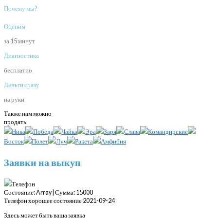
Почему мы?
Оценим
за 15 минут
Диагностика
бесплатно
Деньги сразу
на руки
Также нам можно
продать
Ника
Победа
Чайка
Эра
Заря
Слава
Командирские
Восток
Полет
Луч
Ракета
Амфибия
Заявки на выкуп
Телефон
Состояние: Array| Сумма: 15000
Телефон хорошее состояние
2021-09-24
Здесь может быть ваша заявка