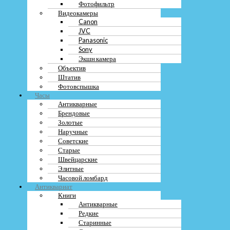
Брендовые
Фотофильтр
Золотые
Видеокамеры
Наручные
Canon
Советские
JVC
Старые
Panasonic
Швейцарские
Sony
Элитные
Экшн камера
Часовой ломбард
Объектив
Антиквариат
Штатив
Книги
Фотовспышка
Антикварные
Часы
Редкие
Антикварные
Старинные
Брендовые
Старые
Золотые
Ценные
Монеты
Наручные
Антикварные
Советские
Банкноты
Старые
Золотые
Швейцарские
Иностранные
Элитные
Коллекции
Часовой ломбард
Купюры
Антиквариат
Редкие
Книги
Сбербанка
Антикварные
Серебряные
Редкие
Современной России
Старинные
Старинные деньги