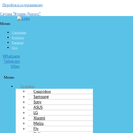
Перейти к содержимому
Скупка "Купим-Дорого"
Продайте часы марки «Электроника»
Меню
О компании
Проводим выкуп часов Электроника любой серии. Принимаем товары с
Контакты
моментальным расчетом за партию любого объема. Скупаем советские часы
Вакансии
Электроника в Москве и Подмосковье.
Блог
Узнать цену сейчас
Whatsapp
Telegram
Телефон
Viber
Смартфон
Samsung
Меню
Sony
ASUS
Телефон
LG
Смартфон
Xiaomi
Samsung
Meizu
Sony
Fly
ASUS
Philips
LG
Huawei
Xiaomi
HTC
Meizu
Lenovo
Fly
Nokia