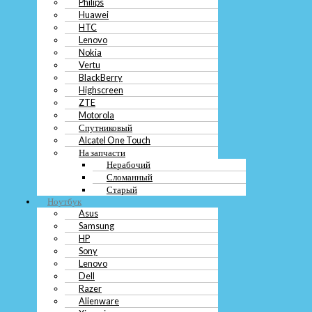
Vertu
Philips
BlackBerry
Huawei
Highscreen
HTC
ZTE
Lenovo
Motorola
Nokia
Спутниковый
Vertu
Alcatel One Touch
BlackBerry
На запчасти
Highscreen
Нерабочий
ZTE
Сломанный
Motorola
Старый
Спутниковый
Ноутбук
Alcatel One Touch
Asus
На запчасти
Samsung
Нерабочий
HP
Сломанный
Sony
Старый
Lenovo
Ноутбук
Dell
Asus
Razer
Samsung
Alienware
HP
Xiaomi
GIGABYTE
Sony
Toshiba
Lenovo
MSI
Dell
Packard Bell
Razer
Acer
Alienware
Fujitsu Siemens