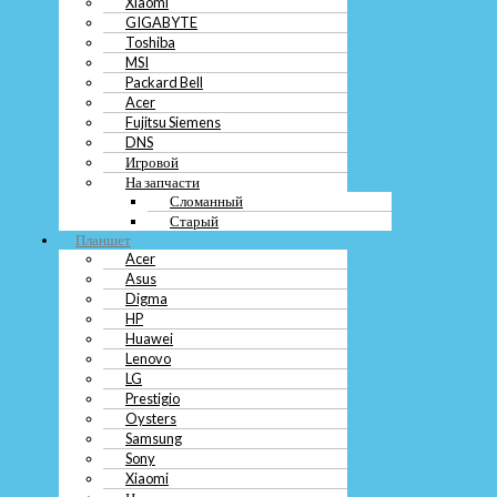
Xiaomi
DNS
GIGABYTE
Игровой
Toshiba
На запчасти
MSI
Сломанный
Packard Bell
Старый
Acer
Планшет
Fujitsu Siemens
Acer
DNS
Asus
Игровой
Digma
На запчасти
HP
Сломанный
Huawei
Старый
Lenovo
Планшет
LG
Acer
Prestigio
Asus
Oysters
Samsung
Digma
Sony
HP
Xiaomi
Huawei
На запчасти
Lenovo
Нерабочий
LG
Сломанный
Prestigio
Старый
Oysters
Телевизор
Samsung
Samsung
Sony
Sony
Xiaomi
Philips