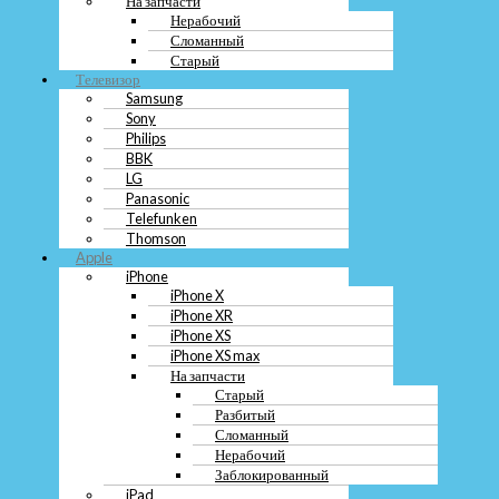
На запчасти
BBK
Нерабочий
LG
Сломанный
Panasonic
Старый
Telefunken
Телевизор
Thomson
Samsung
Apple
Sony
iPhone
Philips
iPhone X
BBK
iPhone XR
LG
iPhone XS
iPhone XS max
Panasonic
На запчасти
Telefunken
Старый
Thomson
Разбитый
Apple
Сломанный
iPhone
Нерабочий
iPhone X
Заблокированный
iPhone XR
iPad
iPhone XS
На запчасти
iPhone XS max
Заблокированный
На запчасти
Нерабочий
Старый
Сломанный
Разбитый
Разбитый
Сломанный
MacBook
Нерабочий
Заблокированный
Заблокированный
На запчасти
iPad