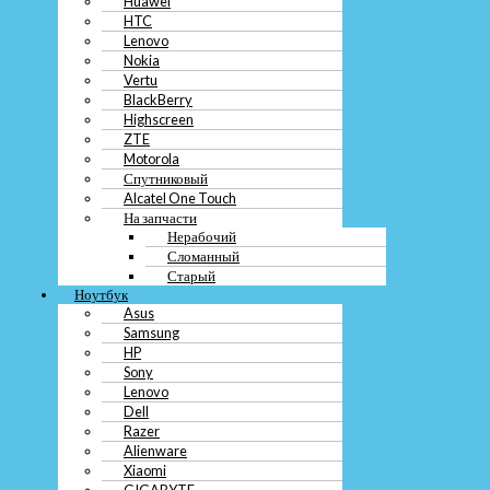
Huawei
HTC
Lenovo
Nokia
Vertu
BlackBerry
Highscreen
ZTE
Motorola
Спутниковый
Alcatel One Touch
На запчасти
Нерабочий
Сломанный
Старый
Ноутбук
Asus
Телефон
Samsung
Смартфон
HP
Samsung
Sony
Sony
Lenovo
ASUS
Dell
LG
Razer
Xiaomi
Alienware
Meizu
Xiaomi
Fly
GIGABYTE