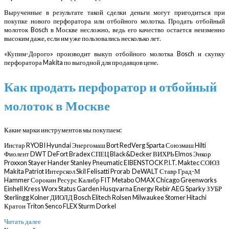
Вырученные в результате такой сделки деньги могут пригодиться при
покупке нового перфоратора или отбойного молотка. Продать отбойный
молоток Bosch в Москве несложно, ведь его качество остается неизменно
высоким даже, если им уже пользовались несколько лет.
«Купим-Дорого» производит выкуп отбойного молотка Bosch и скупку
перфоратора Makita по выгодной для продавцов цене.
Как продать перфоратор и отбойный
молоток в Москве
Какие марки инструментов мы покупаем:
Инстар RYOBI Hyundai Энергомаш Bort RedVerg Sparta Союзмаш Hilti
Фиолент DWT DeFort Bradex СПЕЦ Black&Decker ВИХРЬ Elmos Энкор
Proxxon Stayer Hander Stanley Pneumatic EIBENSTOCK P.I.T. Maktec СОЮЗ
Makita Patriot Интерскол Skil Felisatti Prorab DeWALT Ставр Град-М
Hammer Сорокин Ресурс Калибр FIT Metabo OMAX Chicago Greenworks
Einhell Kress Worx Status Garden Husqvarna Energy Rebir AEG Sparky ЗУБР
Sterlingg Kolner ДИОЛД Bosch Elitech Rolsen Milwaukee Stomer Hitachi
Кратон Triton Senco FLEX Sturm Dorkel
Читать далее