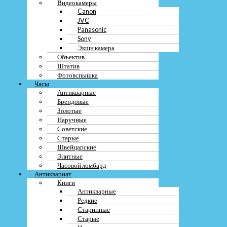
Видеокамеры
Zeiss
Canon
Цифровой
Samsung
JVC
Fujifilm
Panasonic
Kodak
Sony
Panasonic Lumix
Экшн камера
Rekam
Объектив
Olimpus
Штатив
Xiaomi
Фотовспышка
Minox
Часы
Пленочный
Антикварные
Горизонт
Брендовые
Зенит
Золотые
Киев
Наручные
Ломо
Советские
Спутник
Старые
Фотокор
Швейцарские
ФЭД
Элитные
Старый
Часовой ломбард
Фотофильтр
Антиквариат
Видеокамеры
Книги
Canon
Антикварные
JVC
Редкие
Panasonic
Старинные
Sony
Экшн камера
Старые
Объектив