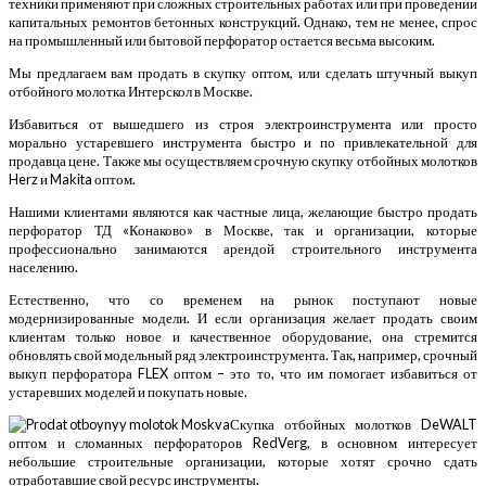
техники применяют при сложных строительных работах или при проведении
капитальных ремонтов бетонных конструкций. Однако, тем не менее, спрос
на промышленный или бытовой перфоратор остается весьма высоким.
Мы предлагаем вам продать в скупку оптом, или сделать штучный выкуп
отбойного молотка Интерскол в Москве.
Избавиться от вышедшего из строя электроинструмента или просто
морально устаревшего инструмента быстро и по привлекательной для
продавца цене. Также мы осуществляем срочную скупку отбойных молотков
Herz и Makita оптом.
Нашими клиентами являются как частные лица, желающие быстро продать
перфоратор ТД «Конаково» в Москве, так и организации, которые
профессионально занимаются арендой строительного инструмента
населению.
Естественно, что со временем на рынок поступают новые
модернизированные модели. И если организация желает продать своим
клиентам только новое и качественное оборудование, она стремится
обновлять свой модельный ряд электроинструмента. Так, например, срочный
выкуп перфоратора FLEX оптом – это то, что им помогает избавиться от
устаревших моделей и покупать новые.
Скупка отбойных молотков DeWALT
оптом и сломанных перфораторов RedVerg, в основном интересует
небольшие строительные организации, которые хотят срочно сдать
отработавшие свой ресурс инструменты.