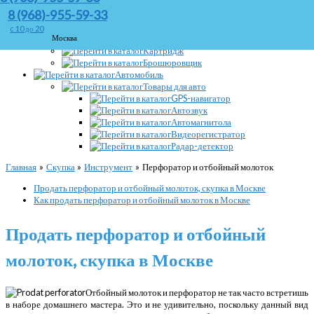
Принтер
8 (968)-955-59-33
Плоттер
Сканер
c 10 до 20
Москва
Ламинатор
Картридж
Брошюровщик
Автомобиль
Товары для авто
GPS-навигатор
Автозвук
Автомагнитола
Видеорегистратор
Радар-детектор
Главная
Скупка
Инструмент
Перфоратор и отбойный молоток
Продать перфоратор и отбойный молоток, скупка в Москве
Как продать перфоратор и отбойный молоток в Москве
Продать перфоратор и отбойный
молоток, скупка в Москве
Отбойный молоток и перфоратор не так часто встретишь
в наборе домашнего мастера. Это и не удивительно, поскольку данный вид