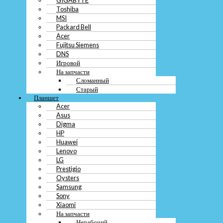
Philips
Toshiba
Huawei
HTC
MSI
Lenovo
Packard Bell
Nokia
Acer
Vertu
Fujitsu Siemens
BlackBerry
DNS
Highscreen
Игровой
ZTE
На запчасти
Motorola
Сломанный
Спутниковый
Старый
Alcatel One Touch
Планшет
На запчасти
Acer
Нерабочий
Asus
Сломанный
Digma
Старый
HP
Ноутбук
Huawei
Asus
Lenovo
Samsung
LG
HP
Prestigio
Sony
Oysters
Lenovo
Samsung
Dell
Razer
Sony
Alienware
Xiaomi
Xiaomi
На запчасти
GIGABYTE
Нерабочий