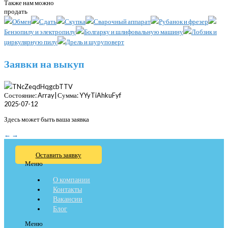
Также нам можно
продать
Обмен
Сдать
Скупка
Сварочный аппарат
Рубанок и фрезер
Бензопилу и электропилу
Болгарку и шлифовальную машину
Лобзик и
циркулярную пилу
Дрель и шуруповерт
Заявки на выкуп
TNcZeqdHqgcbTTV
Состояние: Array| Сумма: YYyTiAhkuFyf
2025-07-12
Здесь может быть ваша заявка
←
→
Оставить заявку
Меню
О компании
Контакты
Вакансии
Блог
Меню