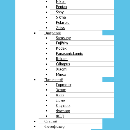
Nikon
Проектор
Pentax
Сервер
Sony
Игровая консоль
Sigma
Комплектующие
Polaroid
Microsoft
Zeiss
Блок питания
Цифровой
Видеокарта
Samsung
Жестки диск hdd
Звуковая карта
Fujifilm
Карта памяти
Kodak
Корпус
Panasonic Lumix
Материнская плата
Rekam
Оперативная память
Olimpus
Процессор
Xiaomi
Твердотельный диск ssd
Minox
Фото
Пленочный
Фотоаппарат
Горизонт
Зеркальный
Зенит
Canon
Киев
Contax
Ломо
Leica
Спутник
Nikon
Фотокор
Pentax
ФЭД
Sony
Старый
Sigma
Фотофильтр
Polaroid