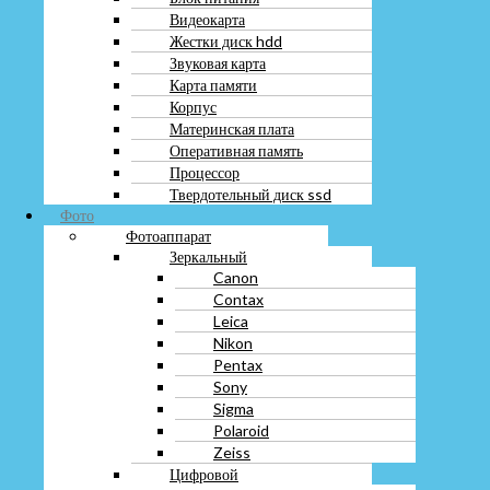
Фото
Видеокарта
Фотоаппарат
Жестки диск hdd
Зеркальный
Звуковая карта
Canon
Карта памяти
Contax
Корпус
Leica
Материнская плата
Nikon
Pentax
Оперативная память
Sony
Процессор
Sigma
Твердотельный диск ssd
Polaroid
Фото
Zeiss
Фотоаппарат
Цифровой
Зеркальный
Samsung
Canon
Fujifilm
Contax
Kodak
Leica
Panasonic Lumix
Nikon
Rekam
Pentax
Olimpus
Sony
Xiaomi
Sigma
Minox
Polaroid
Пленочный
Zeiss
Горизонт
Цифровой
Зенит