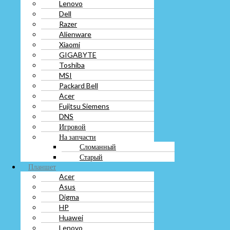
Lenovo
Toshiba
Dell
MSI
Razer
Packard Bell
Alienware
Acer
Fujitsu Siemens
Xiaomi
DNS
GIGABYTE
Игровой
Toshiba
На запчасти
MSI
Сломанный
Packard Bell
Старый
Acer
Планшет
Fujitsu Siemens
Acer
DNS
Asus
Игровой
Digma
На запчасти
HP
Сломанный
Huawei
Старый
Lenovo
Планшет
LG
Acer
Prestigio
Asus
Oysters
Digma
Samsung
HP
Sony
Huawei
Xiaomi
Lenovo
На запчасти