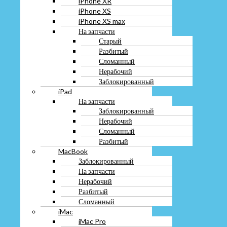
iPhone XR
Заблокированный
iPhone XS
iPad
iPhone XS max
На запчасти
На запчасти
Заблокированный
Старый
Нерабочий
Разбитый
Сломанный
Сломанный
Разбитый
MacBook
Нерабочий
Заблокированный
Заблокированный
На запчасти
iPad
Нерабочий
На запчасти
Разбитый
Заблокированный
Сломанный
Нерабочий
iMac
Сломанный
iMac Pro
Разбитый
Mac Pro
MacBook
Mac mini
Заблокированный
iPod
На запчасти
AppleWatch
Нерабочий
AirPods
Разбитый
Apple Pencil
Сломанный
Apple TV
iMac
Magic keyboard
iMac Pro
Magic mouse