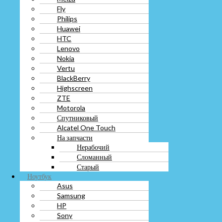
Lenovo
Fly
Nokia
Philips
Vertu
Huawei
BlackBerry
HTC
Highscreen
ZTE
Lenovo
Motorola
Nokia
Спутниковый
Vertu
Alcatel One Touch
BlackBerry
На запчасти
Highscreen
Нерабочий
ZTE
Сломанный
Motorola
Старый
Спутниковый
Ноутбук
Alcatel One Touch
Asus
На запчасти
Samsung
Нерабочий
HP
Сломанный
Sony
Старый
Lenovo
Ноутбук
Dell
Asus
Razer
Samsung
Alienware
HP
Xiaomi
Sony
GIGABYTE