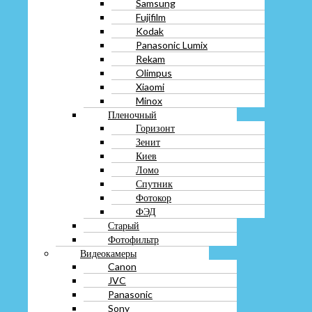
Samsung
Киев
Fujifilm
Ломо
Kodak
Спутник
Panasonic Lumix
Фотокор
Rekam
ФЭД
Olimpus
Старый
Xiaomi
Фотофильтр
Minox
Видеокамеры
Canon
Пленочный
JVC
Горизонт
Panasonic
Зенит
Sony
Киев
Экшн камера
Ломо
Объектив
Спутник
Штатив
Фотокор
Фотовспышка
ФЭД
Часы
Старый
Антикварные
Фотофильтр
Брендовые
Видеокамеры
Золотые
Canon
Наручные
JVC
Советские
Panasonic
Старые
Sony