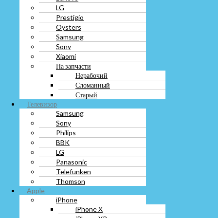
LG
Нерабочий
Prestigio
Сломанный
Oysters
Старый
Телевизор
Samsung
Samsung
Sony
Sony
Xiaomi
Philips
На запчасти
BBK
Нерабочий
LG
Сломанный
Panasonic
Старый
Telefunken
Телевизор
Thomson
Samsung
Apple
Sony
iPhone
Philips
iPhone X
BBK
iPhone XR
LG
iPhone XS
Panasonic
iPhone XS max
Telefunken
На запчасти
Thomson
Старый
Apple
Разбитый
iPhone
Сломанный
iPhone X
Нерабочий