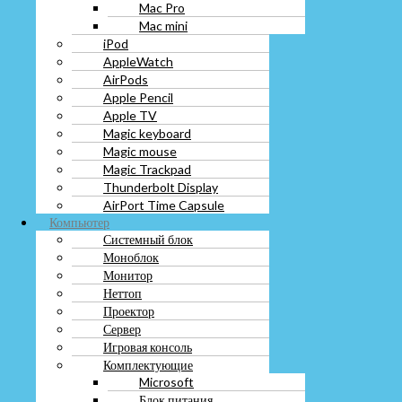
Mac Pro
Magic Trackpad
Mac mini
Thunderbolt Display
iPod
AirPort Time Capsule
AppleWatch
Компьютер
AirPods
Системный блок
Apple Pencil
Моноблок
Apple TV
Монитор
Неттоп
Magic keyboard
Проектор
Magic mouse
Сервер
Magic Trackpad
Игровая консоль
Thunderbolt Display
Комплектующие
AirPort Time Capsule
Microsoft
Компьютер
Блок питания
Системный блок
Видеокарта
Моноблок
Жестки диск hdd
Монитор
Звуковая карта
Неттоп
Карта памяти
Проектор
Корпус
Сервер
Материнская плата
Игровая консоль
Оперативная память
Комплектующие
Процессор
Microsoft
Твердотельный диск ssd
Блок питания