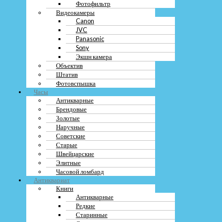
Фотофильтр
© 2022 Скупка "Купим-Дорого"
Видеокамеры
Политика конфиденциальности
|
Карта сайта
Canon
JVC
Panasonic
Sony
Экшн камера
Объектив
Штатив
Фотовспышка
Часы
Антикварные
Брендовые
Золотые
Наручные
Советские
Старые
Швейцарские
Элитные
Часовой ломбард
Антиквариат
Книги
Антикварные
Редкие
Старинные