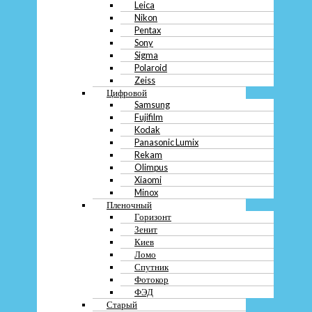
Leica
Меню
Nikon
Pentax
Скупка
Sony
Преимущества
Sigma
Перечень услуг
Polaroid
Кредит
Zeiss
Ломбард
Цифровой
Samsung
Меню
Fujifilm
Скупка
Kodak
Преимущества
Panasonic Lumix
Перечень услуг
Rekam
Кредит
Olimpus
Ломбард
Xiaomi
Minox
Пленочный
8 (968)-955-59-33
Горизонт
Зенит
м Войковская (15 метров)
Киев
Ломо
Ежедневно с 10 — 20
Спутник
Фотокор
Оставить заявку
ФЭД
Whatsapp
Telegram
Viber
Старый