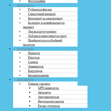
Фотографии
Инструмент
Рубанок и фрезер
Сварочный аппарат
Бензопилу и электропилу
Болгарку и шлифовальную
машину
Дрель и шуруповерт
Лобзик и циркулярную пилу
Перфоратор и отбойный
молоток
Оргтехника
Принтер
Плоттер
Сканер
Ламинатор
Картридж
Брошюровщик
Автомобиль
Товары для авто
GPS-навигатор
Автозвук
Автомагнитола
Видеорегистратор
Радар-детектор