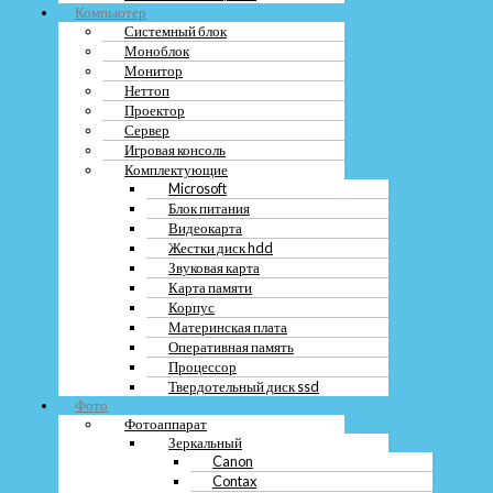
Рассмотрите возможность обмена или trade-in своего старого
Компьютер
смартфона на новый. Некоторые магазины предлагают скидку при
Системный блок
сдаче старого устройства.
Моноблок
Подумайте о покупке бывших в употреблении смартфонов. В
Монитор
некоторых магазинах можно найти отличные смартфоны по более
Неттоп
низкой цене.
Проектор
Сервер
Игровая консоль
Оставить заявку
Комплектующие
Microsoft
Меню
Блок питания
Видеокарта
О компании
Жестки диск hdd
Контакты
Звуковая карта
Вакансии
Карта памяти
Блог
Корпус
Материнская плата
Меню
Оперативная память
Процессор
О компании
Твердотельный диск ssd
Контакты
Фото
Вакансии
Фотоаппарат
Блог
Зеркальный
Canon
Contax