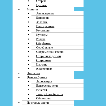
Старые
Ценные
Монеты
Антикварные
Банкноты
Золотые
Иностранные
Коллекции
Купюры
Редкие
Сбербанка
Серебряные
Современной России
Старинные деньги
Старинные
Царские
Юбилейные
Открытки
Ценные бумаги
Ассигнации
Банковские чеки
Векселя
Лотерейные билеты
Облигации
Почтовые марки