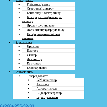
Рубанок и фрезер
Сварочный аппарат
Бензопилу и электропилу
Болгарку и шлифовальную
машину
Дрель и шуруповерт
Лобзик и циркулярную пилу
Перфоратор и отбойный
Фото/видео
молоток
Оргтехника
Принтер
Плоттер
Сканер
Ламинатор
Картридж
Я соглашаюсь с
политикой конфиденциальности
Брошюровщик
Автомобиль
Товары для авто
Начать диалог в Whattsapp
GPS-навигатор
Автозвук
ЗАКРЫТЬ
Автомагнитола
Видеорегистратор
Радар-детектор
8 (968)-955-59-33