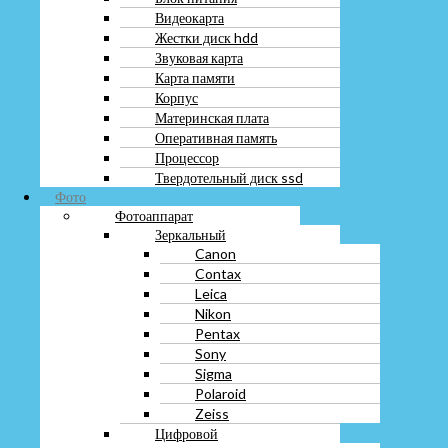
Фото
Видеокарта
Фотоаппарат
Жестки диск hdd
Зеркальный
Звуковая карта
Canon
Карта памяти
Contax
Корпус
Leica
Материнская плата
Nikon
Pentax
Оперативная память
Sony
Процессор
Sigma
Твердотельный диск ssd
Polaroid
Фото
Zeiss
Фотоаппарат
Цифровой
Зеркальный
Samsung
Canon
Fujifilm
Contax
Kodak
Leica
Panasonic Lumix
Nikon
Rekam
Pentax
Olimpus
Sony
Xiaomi
Sigma
Minox
Polaroid
Пленочный
Zeiss
Горизонт
Цифровой
Зенит