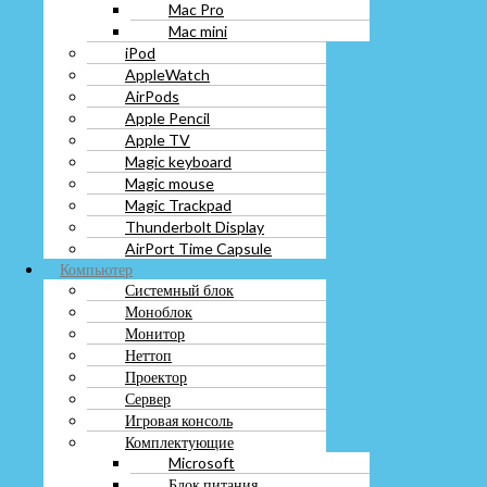
Mac Pro
Magic Trackpad
Mac mini
Thunderbolt Display
iPod
AirPort Time Capsule
AppleWatch
Компьютер
AirPods
Системный блок
Apple Pencil
Моноблок
Apple TV
Монитор
Неттоп
Magic keyboard
Проектор
Magic mouse
Сервер
Magic Trackpad
Игровая консоль
Thunderbolt Display
Комплектующие
AirPort Time Capsule
Microsoft
Компьютер
Блок питания
Системный блок
Видеокарта
Моноблок
Жестки диск hdd
Монитор
Звуковая карта
Неттоп
Карта памяти
Проектор
Корпус
Сервер
Материнская плата
Игровая консоль
Оперативная память
Комплектующие
Процессор
Microsoft
Твердотельный диск ssd
Блок питания