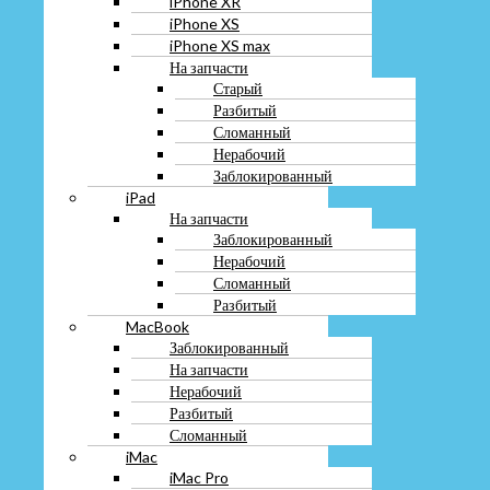
iPhone XR
Заблокированный
iPhone XS
iPad
iPhone XS max
На запчасти
На запчасти
Заблокированный
Старый
Нерабочий
Разбитый
Сломанный
Сломанный
Разбитый
MacBook
Нерабочий
Заблокированный
Заблокированный
На запчасти
iPad
Нерабочий
На запчасти
Разбитый
Заблокированный
Сломанный
Нерабочий
iMac
Сломанный
iMac Pro
Разбитый
Mac Pro
MacBook
Mac mini
Заблокированный
iPod
На запчасти
AppleWatch
Нерабочий
AirPods
Разбитый
Apple Pencil
Сломанный
Apple TV
iMac
Magic keyboard
iMac Pro
Magic mouse