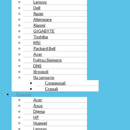
Lenovo
Toshiba
Dell
MSI
Razer
Packard Bell
Alienware
Acer
Fujitsu Siemens
Xiaomi
DNS
GIGABYTE
Игровой
Toshiba
На запчасти
MSI
Сломанный
Packard Bell
Старый
Acer
Планшет
Fujitsu Siemens
Acer
DNS
Asus
Игровой
Digma
На запчасти
HP
Сломанный
Huawei
Старый
Lenovo
Планшет
LG
Acer
Prestigio
Asus
Oysters
Digma
Samsung
HP
Sony
Huawei
Xiaomi
Lenovo
На запчасти