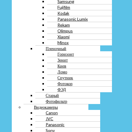
Samsung
Киев
Fujifilm
Ломо
Kodak
Спутник
Panasonic Lumix
Фотокор
Rekam
ФЭД
Olimpus
Старый
Xiaomi
Фотофильтр
Minox
Видеокамеры
Canon
Пленочный
JVC
Горизонт
Panasonic
Зенит
Sony
Киев
Экшн камера
Ломо
Объектив
Спутник
Штатив
Фотокор
Фотовспышка
ФЭД
Часы
Старый
Антикварные
Фотофильтр
Брендовые
Видеокамеры
Золотые
Canon
Наручные
JVC
Советские
Panasonic
Старые
Sony