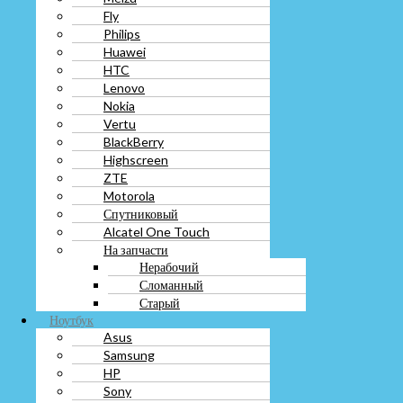
Lenovo
Fly
Nokia
Philips
Vertu
Huawei
BlackBerry
HTC
Highscreen
ZTE
Lenovo
Motorola
Nokia
Спутниковый
Vertu
Alcatel One Touch
BlackBerry
На запчасти
Highscreen
Нерабочий
ZTE
Сломанный
Motorola
Старый
Спутниковый
Ноутбук
Alcatel One Touch
Asus
На запчасти
Samsung
Нерабочий
HP
Сломанный
Sony
Старый
Lenovo
Ноутбук
Dell
Asus
Razer
Samsung
Alienware
HP
Xiaomi
Sony
GIGABYTE