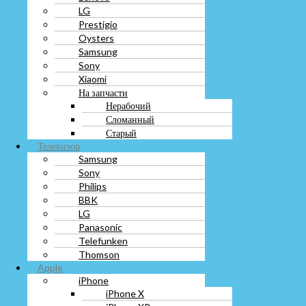
LG
Нерабочий
Prestigio
Сломанный
Oysters
Старый
Телевизор
Samsung
Samsung
Sony
Sony
Xiaomi
Philips
На запчасти
BBK
Нерабочий
LG
Сломанный
Panasonic
Старый
Telefunken
Телевизор
Thomson
Samsung
Apple
Sony
iPhone
Philips
iPhone X
BBK
iPhone XR
LG
iPhone XS
Panasonic
iPhone XS max
Telefunken
На запчасти
Thomson
Старый
Apple
Разбитый
iPhone
Сломанный
iPhone X
Нерабочий