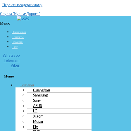
Перейти к содержимому
Скупка "Купим-Дорого"
Скупка и выкуп iPhone 6 Plus
Меню
О компании
Бывшая флагманская модель iPhone 6 Plus сегодня уже не пользуется прежней
Контакты
популярностью, поэтому продать его не так уж и просто. Компания "Скупка
Вакансии
рядом" поможет решить эту проблему, вы можете продать Айфон 6 плюс нам
Блог
на выгодных условиях.
Узнать цену сейчас
Whatsapp
Telegram
Viber
Телефон
Смартфон
Меню
Samsung
Sony
Телефон
ASUS
Смартфон
LG
Samsung
Xiaomi
Sony
Meizu
ASUS
Fly
LG
Philips
Xiaomi
Huawei
Meizu
HTC
Fly
Lenovo