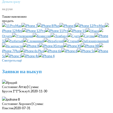
Деньги сразу
на руки
Также нам можно
продать
11 Pro Max
iPhone 7
iPhone 8 Plus
iPhone 8
iPhone 12 Pro Max
iPhone 12 Mini
iPhone 12 Pro
iPhone 11 Pro
iPhone 11
Обмен
Отдать
Утилизация
Комиссия
Ломбард
Сдать
Скупка
iPhone
12
Разбитый
Сломанный
Нерабочий
Старый
Заблокированный
На запчасти
iPhone X
iPhone XS max
iPhone XS
iPhone XR
iPhone 7 Plus
iPhone 6s Plus
iPhone 6s
iPhone 6
iPhone 5s
iPhone
5c
iPhone 5
iPhone 4s
iPhone 4
Смотреть ещё
Заявки на выкуп
Иридий
Состояние: Array| Сумма:
Брусок 1*1*5см.куб.
2020-11-30
ipohone 8
Состояние: Хорошее| Сумма:
Пластик
2020-07-31