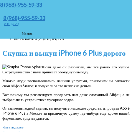
space gray окажется выгодной как нам, так и вам.
8 (968)-955-59-33
Мы с удовольствием приобретем, в том числе залоченный Айфон 6 Plus с
характеристиками:
8 (968)-955-59-33
дисплей: 5,5”, 1920х1080 точек;
c 10 до 20
камера: 8 mp;
процессор 2 ядра;
Москва
объем памяти (Gb): 16, 64, 128.
Скупка и выкуп iPhone 6 Plus дорого
Если даже он разбитый, мы все равно его купим.
Сотрудничество с нами принесет обоюдную выгоду.
Многие люди воспользовались нашими услугами, приносили на запчасти
свои Айфон 6 плюс, и получали за это неплохие деньги.
Вот почему мы рекомендуем продавать нам даже сломанный Айфон, а не
выбрасывать устройство в мусорное ведро.
От взаимовыгодной сделки, вы получите неплохие средства, а продать Apple
IPhone 6 Plus в Москве за приличную сумму где-нибудь еще кроме нашей
фирмы, вам, вряд ли удастся.
Читать далее