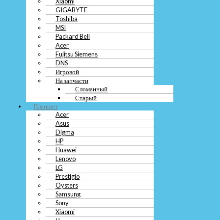
Xiaomi
Fujitsu Siemens
GIGABYTE
DNS
Toshiba
Игровой
MSI
На запчасти
Packard Bell
Сломанный
Acer
Старый
Fujitsu Siemens
Планшет
DNS
Acer
Игровой
Asus
На запчасти
Digma
Сломанный
HP
Старый
Huawei
Планшет
Lenovo
Acer
LG
Asus
Prestigio
Oysters
Digma
Samsung
HP
Sony
Huawei
Xiaomi
Lenovo
На запчасти
LG
Нерабочий
Prestigio
Сломанный
Oysters
Старый
Samsung
Sony
Телевизор
Xiaomi
Samsung