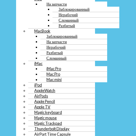
Заблокированный
На запчасти
На запчасти
Заблокированный
Нерабочий
Нерабочий
Разбитый
Сломанный
Сломанный
Разбитый
iMac
MacBook
iMac Pro
Заблокированный
Mac Pro
На запчасти
Mac mini
Нерабочий
iPod
Разбитый
AppleWatch
Сломанный
AirPods
iMac
Apple Pencil
iMac Pro
Apple TV
Mac Pro
Magic keyboard
Mac mini
Magic mouse
iPod
Magic Trackpad
Thunderbolt Display
AppleWatch
AirPort Time Capsule
AirPods
Компьютер
Apple Pencil
Системный блок
Apple TV
Моноблок
Magic keyboard
Монитор
Magic mouse
Неттоп
Magic Trackpad
Проектор
Thunderbolt Display
Сервер
AirPort Time Capsule