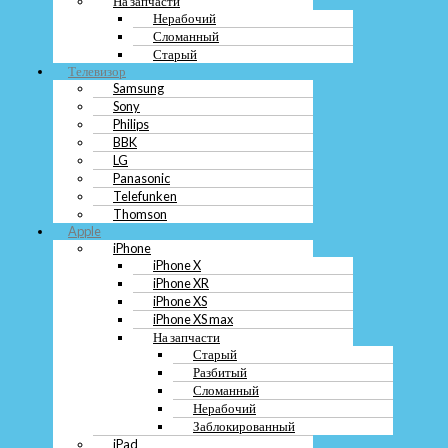
На запчасти
Sony
Нерабочий
Philips
Сломанный
BBK
Старый
LG
Телевизор
Panasonic
Samsung
Telefunken
Sony
Thomson
Philips
Apple
BBK
iPhone
LG
iPhone X
Panasonic
iPhone XR
Telefunken
iPhone XS
Thomson
iPhone XS max
Apple
На запчасти
iPhone
Старый
iPhone X
Разбитый
iPhone XR
Сломанный
iPhone XS
Нерабочий
iPhone XS max
Заблокированный
На запчасти
iPad
Старый
На запчасти
Заблокированный
Разбитый
Нерабочий
Сломанный
Сломанный
Нерабочий
Разбитый
Заблокированный
MacBook
iPad