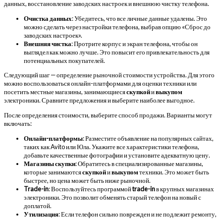
данных, восстановление заводских настроек и внешнюю чистку телефона.
Очистка данных
: Убедитесь, что все личные данные удалены. Это
можно сделать через настройки телефона, выбрав опцию «Сброс до
заводских настроек».
Внешняя чистка
: Протрите корпус и экран телефона, чтобы он
выглядел как можно лучше. Это повысит его привлекательность для
потенциальных покупателей.
Следующий шаг — определение рыночной стоимости устройства. Для этого
можно воспользоваться онлайн-платформами для оценки техники или
посетить местные магазины, занимающиеся
скупкой
и
выкупом
электроники. Сравните предложения и выберите наиболее выгодное.
После определения стоимости, выберите способ продажи. Варианты могут
включать:
Онлайн-платформы
: Разместите объявление на популярных сайтах,
таких как Avito или Юла. Укажите все характеристики телефона,
добавьте качественные фотографии и установите адекватную цену.
Магазины скупки
: Обратитесь в специализированные магазины,
которые занимаются
скупкой
и
выкупом
техники. Это может быть
быстрее, но цена может быть ниже рыночной.
Trade-in
: Воспользуйтесь программой
trade-in
в крупных магазинах
электроники. Это позволит обменять старый телефон на новый с
доплатой.
Утилизация
: Если телефон сильно поврежден и не подлежит ремонту,