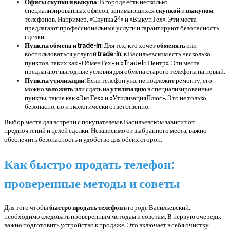
Офисы скупки и выкупа
: В городе есть несколько
специализированных офисов, занимающихся
скупкой
и
выкупом
телефонов. Например, «Скупка24» и «ВыкупТех». Эти места
предлагают профессиональные услуги и гарантируют безопасность
сделки.
Пункты обмена и trade-in
: Для тех, кто хочет
обменять
или
воспользоваться услугой
trade-in
, в Васильевском есть несколько
пунктов, таких как «ОбменТех» и «TradeIn Центр». Эти места
предлагают выгодные условия для обмена старого телефона на новый.
Пункты утилизации
: Если телефон уже не подлежит ремонту, его
можно
заложить
или сдать на
утилизацию
в специализированные
пункты, такие как «ЭкоТех» и «УтилизацияПлюс». Это не только
безопасно, но и экологически ответственно.
Выбор места для встречи с покупателем в Васильевском зависит от
предпочтений и целей сделки. Независимо от выбранного места, важно
обеспечить безопасность и удобство для обеих сторон.
Как быстро продать телефон:
проверенные методы и советы
Для того чтобы
быстро продать телефон
в городе Васильевский,
необходимо следовать проверенным методам и советам. В первую очередь,
важно подготовить устройство к продаже. Это включает в себя очистку