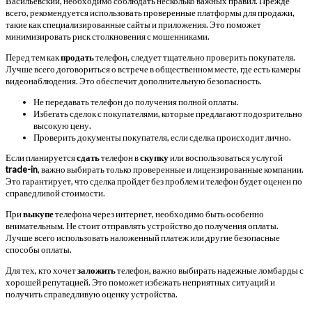
Васильевский, необходимо соблюдать несколько важных правил. Прежде
всего, рекомендуется использовать проверенные платформы для продажи,
такие как специализированные сайты и приложения. Это поможет
минимизировать риск столкновения с мошенниками.
Перед тем как
продать
телефон, следует тщательно проверить покупателя.
Лучше всего договориться о встрече в общественном месте, где есть камеры
видеонаблюдения. Это обеспечит дополнительную безопасность.
Не передавать телефон до получения полной оплаты.
Избегать сделок с покупателями, которые предлагают подозрительно
высокую цену.
Проверить документы покупателя, если сделка происходит лично.
Если планируется
сдать
телефон в
скупку
или воспользоваться услугой
trade-in
, важно выбирать только проверенные и лицензированные компании.
Это гарантирует, что сделка пройдет без проблем и телефон будет оценен по
справедливой стоимости.
При
выкупе
телефона через интернет, необходимо быть особенно
внимательным. Не стоит отправлять устройство до получения оплаты.
Лучше всего использовать наложенный платеж или другие безопасные
способы оплаты.
Для тех, кто хочет
заложить
телефон, важно выбирать надежные ломбарды с
хорошей репутацией. Это поможет избежать неприятных ситуаций и
получить справедливую оценку устройства.