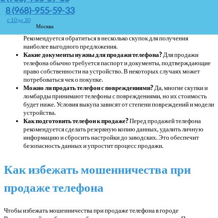
телефон можно обменять на новый с доплатой. Это удобный способ
8 (968)-955-59-33
обновить устройство без необходимости искать покупателя.
c 10 до 20
Как оценить стоимость телефона при выкупе?
Стоимость телефона
Москва
при выкупе зависит от его состояния, модели и года выпуска.
Рекомендуется обратиться в несколько скупок для получения
наиболее выгодного предложения.
Какие документы нужны для продажи телефона?
Для продажи
телефона обычно требуется паспорт и документы, подтверждающие
право собственности на устройство. В некоторых случаях может
потребоваться чек о покупке.
Можно ли продать телефон с повреждениями?
Да, многие скупки и
ломбарды принимают телефоны с повреждениями, но их стоимость
будет ниже. Условия выкупа зависят от степени повреждений и модели
устройства.
Как подготовить телефон к продаже?
Перед продажей телефона
рекомендуется сделать резервную копию данных, удалить личную
информацию и сбросить настройки до заводских. Это обеспечит
безопасность данных и упростит процесс продажи.
Как избежать мошенничества при
продаже телефона
Чтобы избежать мошенничества при продаже телефона в городе