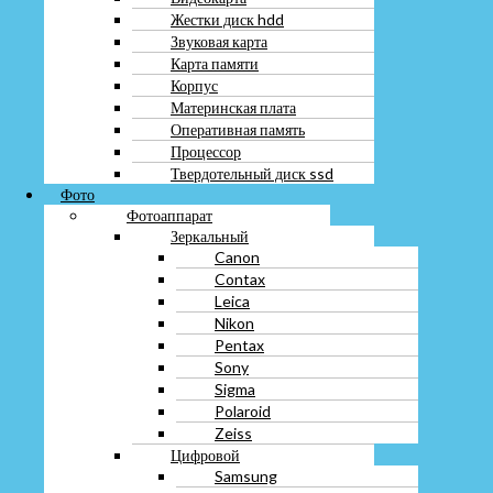
Жестки диск hdd
Контакты
Звуковая карта
Вакансии
Блог
Карта памяти
Корпус
Меню
Материнская плата
Оперативная память
О компании
Процессор
Контакты
Твердотельный диск ssd
Вакансии
Фото
Блог
Фотоаппарат
Зеркальный
Canon
Меню
Contax
Leica
Скупка
Nikon
Преимущества
Pentax
Перечень услуг
Кредит
Sony
Ломбард
Sigma
Polaroid
Меню
Zeiss
Цифровой
Скупка
Samsung
Преимущества