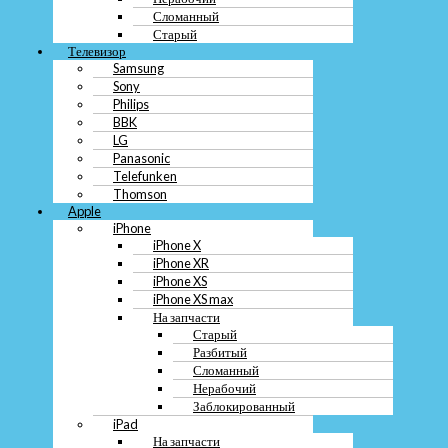
Сломанный
Старый
При продаже Samsung Galaxy S21 FE 5G важно сравнить популярные
Телевизор
площадки, чтобы получить лучшую цену за ваш смартфон. Рассмотрим
Samsung
несколько вариантов:
Sony
Авито:
на этой платформе можно разместить объявление о продаже
Philips
телефона быстро и бесплатно. Однако, цены могут быть ниже
BBK
среднего.
LG
Сервисы выкупа:
такие компании предлагают срочный выкуп
Panasonic
телефона, но зачастую цена будет ниже, чем при продаже через
Telefunken
объявление.
Thomson
Trade-in:
многие магазины предлагают программу trade-in, где можно
Apple
сдать свой старый телефон в зачет при покупке нового. Это удобный
iPhone
способ обновить устройство.
iPhone X
iPhone XR
Выбор площадки для продажи Samsung Galaxy S21 FE 5G зависит от ваших
iPhone XS
приоритетов: дорого, быстро, выгодно или срочно. Подумайте о своих
iPhone XS max
условиях и предпочтениях, чтобы выбрать оптимальный вариант продажи.
На запчасти
Старый
Как выбрать покупателя для вашего
Разбитый
Сломанный
Samsung Galaxy S21 FE 5G в Москве
Нерабочий
Заблокированный
iPad
На запчасти