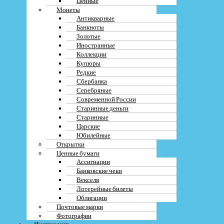
Galaxy S21 FE 5G к продаже в Москве
Ценные
Монеты
Антикварные
Банкноты
Золотые
Иностранные
Для того чтобы продать свой Samsung Galaxy S21 FE 5G в Москве,
Коллекции
необходимо правильно подготовить устройство к продаже. Важно, чтобы
Купюры
телефон был в хорошем состоянии, без повреждений и полностью
Редкие
функциональным.
Сбербанка
Серебряные
Перед продажей рекомендуется сделать резервную копию данных, чтобы
Современной России
сохранить личную информацию. Для этого можно воспользоваться
облачными сервисами или подключить устройство к компьютеру.
Старинные деньги
Старинные
Также необходимо сбросить настройки до заводских, чтобы удалить все
Царские
личные данные и вернуть устройство к исходному состоянию. Это можно
Юбилейные
сделать в разделе «Сброс и обновление» в настройках телефона.
Открытки
Ценные бумаги
После сброса настроек рекомендуется также выйти из всех учетных записей,
Ассигнации
чтобы новый владелец мог без проблем активировать устройство под своими
Банковские чеки
данными.
Векселя
После всех подготовительных действий ваш Samsung Galaxy S21 FE 5G
Лотерейные билеты
будет готов к продаже в Москве. Не забудьте также снять все аксессуары и
Облигации
упаковать устройство в оригинальную упаковку, если она у вас сохранилась.
Почтовые марки
Фотографии
Инструмент