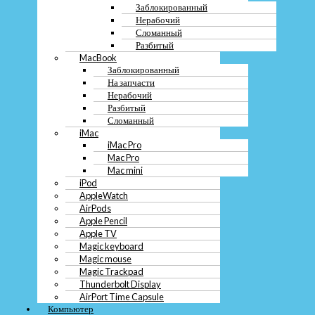
Заблокированный
При выборе покупателя для вашего Samsung Galaxy S21 FE 5G в Москве,
Нерабочий
важно учитывать несколько ключевых моментов. В первую очередь,
Сломанный
обратите внимание на репутацию компании или частного лица, с которыми
Разбитый
вы планируете провести сделку. Просмотрите отзывы предыдущих клиентов
MacBook
и уточните условия сотрудничества.
Заблокированный
Также обратите внимание на предлагаемую цену за ваш смартфон. Сравните
На запчасти
предложения различных покупателей и выберите наиболее выгодное для вас.
Нерабочий
Учтите, что дорогой не всегда значит лучший, поэтому важно
Разбитый
сбалансировать цену и условия сделки.
Сломанный
iMac
Не забывайте уточнить возможность быстрого выкупа или обмена вашего
iMac Pro
устройства. Срочность сделки может быть важным фактором при выборе
Mac Pro
покупателя. Также обратите внимание на условия trade-in, если вам
Mac mini
интересен обмен с доплатой за новый смартфон.
iPod
AppleWatch
Советы по безопасной продаже
AirPods
Apple Pencil
телефона Samsung Galaxy S21 FE 5G в
Apple TV
Magic keyboard
Москве
Magic mouse
Magic Trackpad
Thunderbolt Display
AirPort Time Capsule
Компьютер