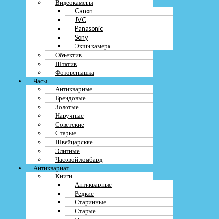
Видеокамеры
бывших в употреблении телефонов
Canon
JVC
Samsung Galaxy S21 FE 5G
Panasonic
Sony
Экшн камера
Объектив
Штатив
Существует несколько популярных способов продажи бывших в
Фотовспышка
употреблении телефонов Samsung Galaxy S21 FE 5G в Москве:
Часы
Антикварные
Продажа через интернет-площадки, такие как Avito или Юла. Здесь
можно разместить объявление о продаже своего устройства и
Брендовые
дождаться покупателя.
Золотые
Обмен телефона на новый в магазинах сети Samsung или других
Наручные
электронных магазинах. Этот способ удобен, если вы планируете
Советские
приобрести новую модель смартфона.
Старые
Продажа через специализированные магазины по скупке бывших в
Швейцарские
употреблении устройств. Здесь можно получить деньги за свой
Элитные
телефон быстро и без лишних хлопот.
Часовой ломбард
Участие в программе trade-in, предлагаемой некоторыми магазинами.
Антиквариат
При обмене вашего старого устройства на новое вы можете получить
Книги
скидку на покупку.
Антикварные
Редкие
Как подготовить свой Samsung
Старинные
Старые