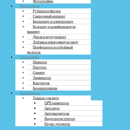
Фотографии
Инструмент
Рубанок и фрезер
Сварочный аппарат
Бензопилу и электропилу
Болгарку и шлифовальную
машину
Дрель и шуруповерт
Лобзик и циркулярную пилу
Перфоратор и отбойный
молоток
Оргтехника
Принтер
Плоттер
Сканер
Ламинатор
Картридж
Брошюровщик
Автомобиль
Товары для авто
GPS-навигатор
Автозвук
Автомагнитола
Видеорегистратор
Радар-детектор