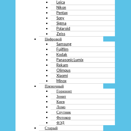
Leica
Nikon
Оставить заявку
Pentax
Sony
Меню
Sigma
Polaroid
О компании
Zeiss
Контакты
Цифровой
Вакансии
Samsung
Блог
Fujifilm
Kodak
Меню
Panasonic Lumix
Rekam
О компании
Olimpus
Контакты
Xiaomi
Вакансии
Minox
Блог
Пленочный
Горизонт
Зенит
Киев
Меню
Ломо
Скупка
Спутник
Преимущества
Фотокор
Перечень услуг
ФЭД
Кредит
Старый