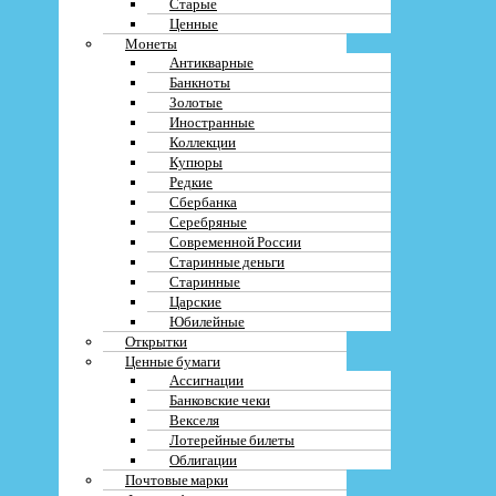
Старые
Ценные
Монеты
Антикварные
Банкноты
Золотые
Иностранные
Коллекции
Купюры
Редкие
Сбербанка
Серебряные
Современной России
Старинные деньги
Старинные
Царские
Юбилейные
Открытки
Ценные бумаги
Ассигнации
Банковские чеки
Векселя
Лотерейные билеты
Облигации
Почтовые марки