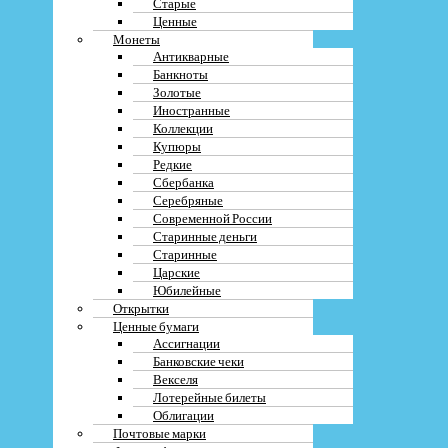
Старые
Ценные
Монеты
Антикварные
Банкноты
Золотые
Иностранные
Коллекции
Купюры
Фото/видео
Редкие
Сбербанка
Серебряные
Современной России
Старинные деньги
Старинные
Царские
Я соглашаюсь с
политикой конфиденциальности
Юбилейные
Открытки
Ценные бумаги
Начать диалог в Whattsapp
Ассигнации
Банковские чеки
ЗАКРЫТЬ
Векселя
Лотерейные билеты
Облигации
Почтовые марки