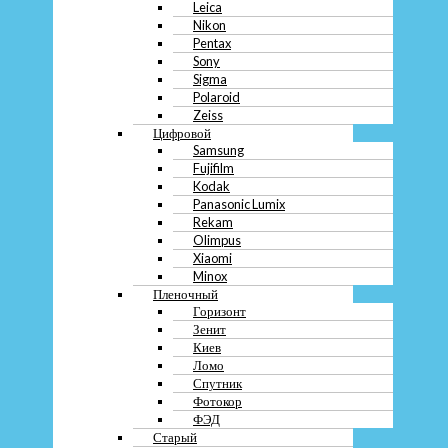
Leica
Оставить заявку
Nikon
Pentax
Меню
Sony
Sigma
О компании
Polaroid
Контакты
Zeiss
Вакансии
Цифровой
Блог
Samsung
Fujifilm
Меню
Kodak
Panasonic Lumix
О компании
Rekam
Контакты
Olimpus
Вакансии
Xiaomi
Блог
Minox
Пленочный
Горизонт
Зенит
Меню
Киев
Скупка
Ломо
Преимущества
Спутник
Перечень услуг
Фотокор
Кредит
ФЭД
Ломбард
Старый