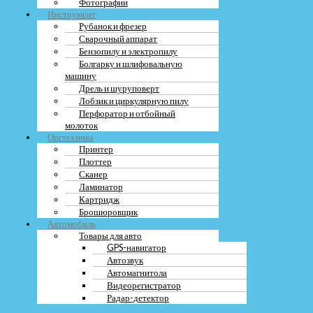
Фотографии
Инструмент
Рубанок и фрезер
Сварочный аппарат
Бензопилу и электропилу
Болгарку и шлифовальную
машину
Дрель и шуруповерт
Лобзик и циркулярную пилу
Перфоратор и отбойный
молоток
Оргтехника
Принтер
Плоттер
Сканер
Ламинатор
Картридж
Брошюровщик
Автомобиль
Товары для авто
GPS-навигатор
Автозвук
Автомагнитола
Видеорегистратор
Радар-детектор