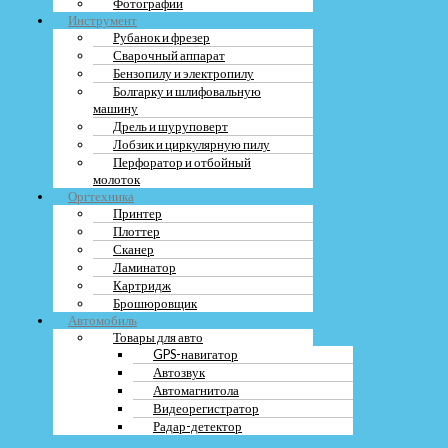
Фотографии
Некоторые компании предлагают услугу trade-in, позволяющую
Инструмент
сдать старый телефон при покупке нового с доплатой.
Рубанок и фрезер
После продажи телефона его можно утилизировать, чтобы избежать
Сварочный аппарат
негативного воздействия на окружающую среду.
Бензопилу и электропилу
Болгарку и шлифовальную
машину
Оставить заявку
Дрель и шуруповерт
Лобзик и циркулярную пилу
Меню
Перфоратор и отбойный
молоток
О компании
Оргтехника
Контакты
Принтер
Вакансии
Плоттер
Блог
Сканер
Ламинатор
Меню
Картридж
Брошюровщик
О компании
Автомобиль
Контакты
Товары для авто
Вакансии
GPS-навигатор
Блог
Автозвук
Автомагнитола
Видеорегистратор
Радар-детектор
Меню