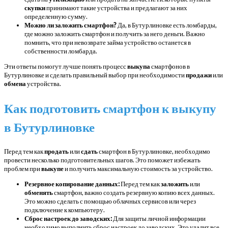
скупки
принимают такие устройства и предлагают за них
определенную сумму.
Можно ли заложить смартфон?
Да, в Бутурлиновке есть ломбарды,
где можно заложить смартфон и получить за него деньги. Важно
помнить, что при невозврате займа устройство останется в
собственности ломбарда.
Эти ответы помогут лучше понять процесс
выкупа
смартфонов в
Бутурлиновке и сделать правильный выбор при необходимости
продажи
или
обмена
устройства.
Как подготовить смартфон к выкупу
в Бутурлиновке
Перед тем как
продать
или
сдать
смартфон в Бутурлиновке, необходимо
провести несколько подготовительных шагов. Это поможет избежать
проблем при
выкупе
и получить максимальную стоимость за устройство.
Резервное копирование данных:
Перед тем как
заложить
или
обменять
смартфон, важно создать резервную копию всех данных.
Это можно сделать с помощью облачных сервисов или через
подключение к компьютеру.
Сброс настроек до заводских:
Для защиты личной информации
необходимо выполнить сброс настроек до заводских. Это удалит все