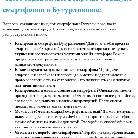
смартфонов в Бутурлиновке
Вопросы, связанные с выкупом смартфонов в Бутурлиновке, часто
возникают у жителей города. Ниже приведены ответы на наиболее
распространенные из них.
Как продать смартфон в Бутурлиновке?
Для того чтобы
продать
смартфон, необходимо обратиться в специализированные пункты
скупки
или воспользоваться услугами онлайн-платформ. Важно
предоставить устройство в рабочем состоянии и с полным
комплектом документов.
Какие документы нужны для сдачи смартфона?
При сдаче
смартфона потребуется паспорт и документы, подтверждающие
право собственности на устройство. Это может быть чек о покупке
или гарантийный талон.
Как происходит оценка стоимости смартфона?
Оценка стоимости
проводится специалистом, который учитывает состояние устройства,
его модель, год выпуска и наличие повреждений. После оценки
предлагается окончательная цена выкупа.
Можно ли обменять старый смартфон на новый?
Да, многие пункты
выкупа
предлагают услугу
trade-in
, при которой старый смартфон
можно обменять на новый с доплатой. Это удобный способ обновить
устройство без значительных затрат.
Что делать с нерабочим смартфоном?
Нерабочие смартфоны можно
сдать на
утилизацию
или продать на запчасти. Некоторые пункты