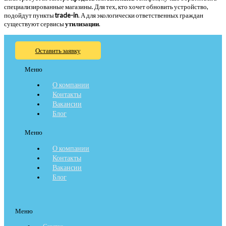
специализированные магазины. Для тех, кто хочет обновить устройство,
подойдут пункты
trade-in
. А для экологически ответственных граждан
существуют сервисы
утилизации
.
Оставить заявку
Меню
О компании
Контакты
Вакансии
Блог
Меню
О компании
Контакты
Вакансии
Блог
Меню
Скупка