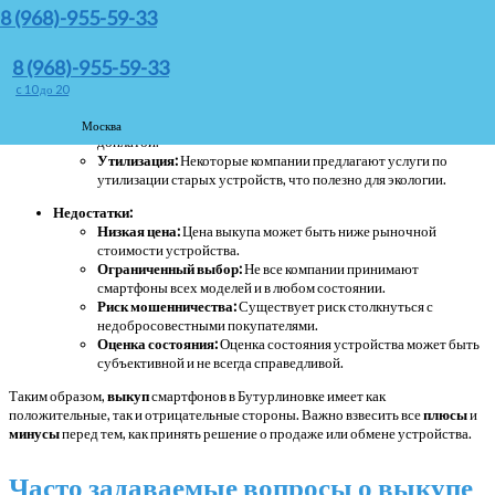
Быстрая продажа:
Возможность быстро
продать
ненужный
8 (968)-955-59-33
смартфон и получить деньги на руки.
Удобство:
Процесс выкупа обычно не требует много времени
8 (968)-955-59-33
и усилий, что делает его удобным для занятых людей.
Экономия времени:
Нет необходимости искать покупателя
c 10 до 20
самостоятельно, что экономит время.
Trade-in:
Возможность обмена старого устройства на новое с
Москва
доплатой.
Утилизация:
Некоторые компании предлагают услуги по
утилизации старых устройств, что полезно для экологии.
Недостатки:
Низкая цена:
Цена выкупа может быть ниже рыночной
стоимости устройства.
Ограниченный выбор:
Не все компании принимают
смартфоны всех моделей и в любом состоянии.
Риск мошенничества:
Существует риск столкнуться с
недобросовестными покупателями.
Оценка состояния:
Оценка состояния устройства может быть
субъективной и не всегда справедливой.
Таким образом,
выкуп
смартфонов в Бутурлиновке имеет как
положительные, так и отрицательные стороны. Важно взвесить все
плюсы
и
минусы
перед тем, как принять решение о продаже или обмене устройства.
Часто задаваемые вопросы о выкупе