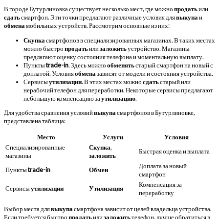
В городе Бутурлиновка существует несколько мест, где можно
продать
или
сдать
смартфон. Эти точки предлагают различные условия для
выкупа
и
обмена
мобильных устройств. Рассмотрим основные из них:
Скупка
смартфонов в специализированных магазинах. В таких местах
можно быстро
продать
или
заложить
устройство. Магазины
предлагают оценку состояния телефона и моментальную выплату.
Пункты
trade-in
. Здесь можно
обменять
старый смартфон на новый с
доплатой. Условия
обмена
зависят от модели и состояния устройства.
Сервисы
утилизации
. В этих местах можно
сдать
старый или
нерабочий телефон для переработки. Некоторые сервисы предлагают
небольшую компенсацию за
утилизацию
.
Для удобства сравнения условий
выкупа
смартфонов в Бутурлиновке,
представлена таблица:
Место
Услуги
Условия
Специализированные
Скупка
,
Быстрая оценка и выплата
магазины
заложить
Доплата за новый
Пункты
trade-in
Обмен
смартфон
Компенсация за
Сервисы
утилизации
Утилизация
переработку
Выбор места для
выкупа
смартфона зависит от целей владельца устройства.
Если требуется быстро
продать
или
заложить
телефон, лучше обратиться в