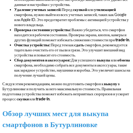
данные и настройки с устройства.
Удаление учетных записей:
Перед
скупкой
или
утилизацией
смартфона, нужно выйти из всех учетных записей, таких как Google
или Apple ID. Это предотвратит проблемы с активацией устройства у
нового владельца.
Проверка состояния устройства:
Важно убедиться, что смартфон
находится в рабочем состоянии. Проверка экрана, кнопок, камеры и
других функций поможет избежать снижения стоимости при
trade-in
.
Очистка устройства:
Перед тем как
сдать
смартфон, рекомендуется
тщательно очистить его от пыли и грязи. Это улучшит внешний вид
устройства и повысит его стоимость.
Сбор документов и аксессуаров:
Для успешного
выкупа
или
обмена
смартфона, необходимо собрать все документы и аксессуары, такие
как зарядное устройство, наушники и коробка. Это увеличит шансы на
получение лучшей цены.
Следуя этим рекомендациям, можно подготовить смартфон к
выкупу
в
Бутурлиновке и получить за него максимальную стоимость. Правильная
подготовка устройства поможет избежать неприятных сюрпризов и ускорит
процесс
скупки
или
trade-in
.
Обзор лучших мест для выкупа
смартфонов в Бутурлиновке