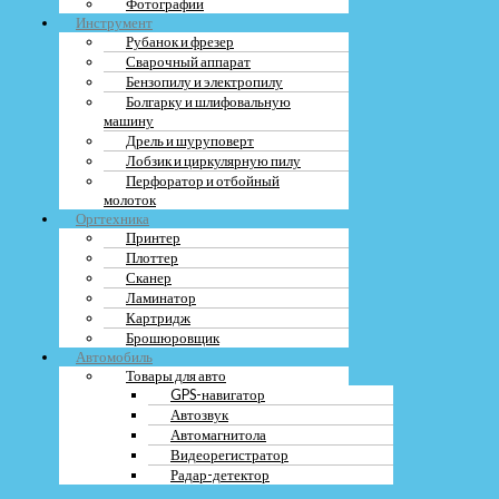
Фотографии
Инструмент
Рубанок и фрезер
Сварочный аппарат
Бензопилу и электропилу
Болгарку и шлифовальную
машину
Дрель и шуруповерт
Лобзик и циркулярную пилу
Перфоратор и отбойный
молоток
Оргтехника
Принтер
Плоттер
Сканер
Ламинатор
Картридж
Брошюровщик
Автомобиль
Товары для авто
GPS-навигатор
Автозвук
Автомагнитола
Видеорегистратор
Радар-детектор