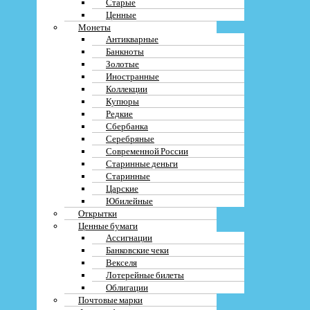
Старые
Ценные
Монеты
Антикварные
Фото/видео
Банкноты
Золотые
Иностранные
Коллекции
Купюры
Редкие
Я соглашаюсь с
политикой конфиденциальности
Сбербанка
Серебряные
Современной России
Начать диалог в Whattsapp
Старинные деньги
Старинные
ЗАКРЫТЬ
Царские
Юбилейные
Открытки
Ценные бумаги
Ассигнации
Банковские чеки
Векселя
Лотерейные билеты
Облигации
Почтовые марки