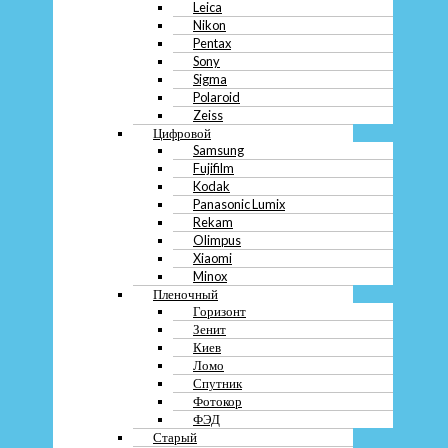
Leica
Вакансии
Nikon
Блог
Pentax
Sony
Меню
Sigma
Polaroid
О компании
Zeiss
Контакты
Цифровой
Вакансии
Samsung
Блог
Fujifilm
Kodak
Panasonic Lumix
Rekam
Меню
Olimpus
Xiaomi
Скупка
Minox
Преимущества
Перечень услуг
Пленочный
Кредит
Горизонт
Ломбард
Зенит
Киев
Меню
Ломо
Спутник
Скупка
Фотокор
Преимущества
ФЭД
Перечень услуг
Старый
Кредит