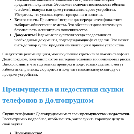
предлагает покупатель. Это может включать возможность
обмена
(trade-in),
выкупа
или даже
утилизации
старого устройства.
Убедитесь, что условия сделки прозрачны и понятны.
Безопасность
: При личной встрече для передачи телефона стоит
выбирать общественные места. Это обеспечит дополнительную
безопасность и снизит риск мошенничества.
Документы
: Надежные покупатели всегда предоставляют
необходимые документы, подтверждающие факт сделки. Это может
быть договор купли-продажи или квитанция о приеме устройства.
Следуя этим рекомендациям, можно успешно
сдать
или
заложить
телефон в
Долгопрудном, получив при этом выгодные условия и минимизировав риски.
Важно помнить, что тщательная проверка и подготовка к сделке помогут
избежать неприятных сюрпризов и получить максимальную выгоду от
продажи устройства.
Преимущества и недостатки скупки
телефонов в Долгопрудном
Скупка телефонов в Долгопрудном имеет свои
преимущества
и
недостатки
.
Рассмотрим их подробнее, чтобы понять, как получить хорошую цену за
свой гаджет.
Преимущества: