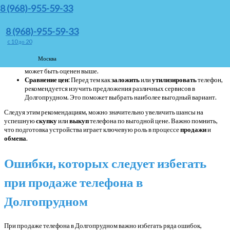
Проверка состояния
: Важно убедиться, что устройство работает
8 (968)-955-59-33
исправно. Проверьте экран, кнопки, камеры и другие функции. Если
есть повреждения, их лучше устранить заранее.
Комплектация
: Для успешного
обмена
или
trade-in
важно
8 (968)-955-59-33
предоставить полный комплект: зарядное устройство, наушники,
c 10 до 20
коробку и документы. Это повысит стоимость телефона.
Внешний вид
: Очистите корпус от загрязнений и отпечатков пальцев.
Москва
Телефон с ухоженным внешним видом вызывает больше доверия и
может быть оценен выше.
Сравнение цен
: Перед тем как
заложить
или
утилизировать
телефон,
рекомендуется изучить предложения различных сервисов в
Долгопрудном. Это поможет выбрать наиболее выгодный вариант.
Следуя этим рекомендациям, можно значительно увеличить шансы на
успешную
скупку
или
выкуп
телефона по выгодной цене. Важно помнить,
что подготовка устройства играет ключевую роль в процессе
продажи
и
обмена
.
Ошибки, которых следует избегать
при продаже телефона в
Долгопрудном
При продаже телефона в Долгопрудном важно избегать ряда ошибок,