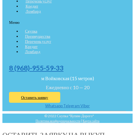
Перечень услуг
Кредит
Ломбард
Меню
Скупка
Преимущества
Перечень услуг
Кредит
Ломбард
8 (968)-955-59-33
м Войковская (15 метров)
Ежедневно с 10 — 20
Оставить заявку
Whatsapp
Telegram
Viber
© 2022 Скупка "Купим-Дорого"
Политика конфиденциальности
|
Карта сайта
ОСТАВИТЬ ЗАЯВКУ НА ВЫКУП