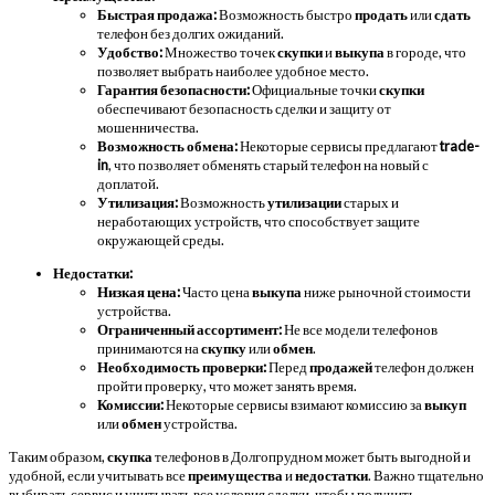
Быстрая продажа:
Возможность быстро
продать
или
сдать
телефон без долгих ожиданий.
Удобство:
Множество точек
скупки
и
выкупа
в городе, что
позволяет выбрать наиболее удобное место.
Гарантия безопасности:
Официальные точки
скупки
обеспечивают безопасность сделки и защиту от
мошенничества.
Возможность обмена:
Некоторые сервисы предлагают
trade-
in
, что позволяет обменять старый телефон на новый с
доплатой.
Утилизация:
Возможность
утилизации
старых и
неработающих устройств, что способствует защите
окружающей среды.
Недостатки:
Низкая цена:
Часто цена
выкупа
ниже рыночной стоимости
устройства.
Ограниченный ассортимент:
Не все модели телефонов
принимаются на
скупку
или
обмен
.
Необходимость проверки:
Перед
продажей
телефон должен
пройти проверку, что может занять время.
Комиссии:
Некоторые сервисы взимают комиссию за
выкуп
или
обмен
устройства.
Таким образом,
скупка
телефонов в Долгопрудном может быть выгодной и
удобной, если учитывать все
преимущества
и
недостатки
. Важно тщательно
выбирать сервис и учитывать все условия сделки, чтобы получить