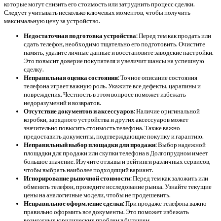
которые могут снизить его стоимость или затруднить процесс сделки.
Следует учитывать несколько ключевых моментов, чтобы получить
максимальную цену за устройство.
Недостаточная подготовка устройства
: Перед тем как продать или
сдать телефон, необходимо тщательно его подготовить. Очистите
память, удалите личные данные и восстановите заводские настройки.
Это повысит доверие покупателя и увеличит шансы на успешную
сделку.
Неправильная оценка состояния
: Точное описание состояния
телефона играет важную роль. Укажите все дефекты, царапины и
повреждения. Честность в этом вопросе поможет избежать
недоразумений и возвратов.
Отсутствие документов и аксессуаров
: Наличие оригинальной
коробки, зарядного устройства и других аксессуаров может
значительно повысить стоимость телефона. Также важно
предоставить документы, подтверждающие покупку и гарантию.
Неправильный выбор площадки для продажи
: Выбор надежной
площадки для продажи или скупки телефона в Долгопрудном имеет
большое значение. Изучите отзывы и рейтинги различных сервисов,
чтобы выбрать наиболее подходящий вариант.
Игнорирование рыночной стоимости
: Перед тем как заложить или
обменять телефон, проведите исследование рынка. Узнайте текущие
цены на аналогичные модели, чтобы не продешевить.
Неправильное оформление сделки
: При продаже телефона важно
правильно оформить все документы. Это поможет избежать
возможных юридических проблем в будущем.