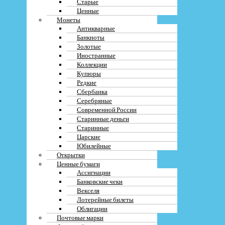
Старые
Ценные
Оставить заявку
Монеты
Антикварные
Меню
Банкноты
Золотые
О компании
Иностранные
Контакты
Коллекции
Вакансии
Купюры
Блог
Редкие
Сбербанка
Меню
Серебряные
Современной России
О компании
Старинные деньги
Контакты
Старинные
Вакансии
Царские
Блог
Юбилейные
Открытки
Ценные бумаги
Ассигнации
Меню
Банковские чеки
Векселя
Скупка
Лотерейные билеты
Преимущества
Облигации
Перечень услуг
Почтовые марки
Кредит