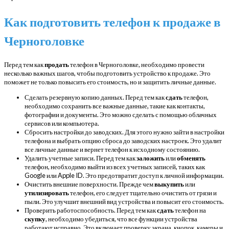
Как подготовить телефон к продаже в
Черноголовке
Перед тем как
продать
телефон в Черноголовке, необходимо провести
несколько важных шагов, чтобы подготовить устройство к продаже. Это
поможет не только повысить его стоимость, но и защитить личные данные.
Сделать резервную копию данных. Перед тем как
сдать
телефон,
необходимо сохранить все важные данные, такие как контакты,
фотографии и документы. Это можно сделать с помощью облачных
сервисов или компьютера.
Сбросить настройки до заводских. Для этого нужно зайти в настройки
телефона и выбрать опцию сброса до заводских настроек. Это удалит
все личные данные и вернет телефон к исходному состоянию.
Удалить учетные записи. Перед тем как
заложить
или
обменять
телефон, необходимо выйти из всех учетных записей, таких как
Google или Apple ID. Это предотвратит доступ к личной информации.
Очистить внешние поверхности. Прежде чем
выкупить
или
утилизировать
телефон, его следует тщательно очистить от грязи и
пыли. Это улучшит внешний вид устройства и повысит его стоимость.
Проверить работоспособность. Перед тем как
сдать
телефон на
скупку
, необходимо убедиться, что все функции устройства
работают исправно. Это включает проверку экрана, кнопок, камеры и