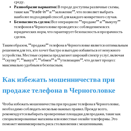
среду.
Разнообразие вариантов:
В городе доступны различные схемы,
такие как **trade-in** и **заложение**, что позволяет выбрать
наиболее подходящий способ для каждого конкретного случая.
Безопасность сделок:
Все операции по **продаже** и **выкупу**
телефонов в Черноголовке проводятся с соблюдением всех
юридических норм, что гарантирует безопасность и прозрачность
сделок.
Таким образом, **продажа** телефона в Черноголовке является оптимальным
решением для тех, кто хочет быстро и выгодно избавиться от ненужного
устройства. Местные сервисы предлагают широкий спектр услуг, включая
**скупку**, **выкуп**, **обмен** и **утилизацию**, что делает процесс
максимально удобным и безопасным.
Как избежать мошенничества при
продаже телефона в Черноголовке
Чтобы избежать мошенничества при продаже телефона в Черноголовке,
необходимо соблюдать несколько важных правил. Прежде всего,
рекомендуется выбирать проверенные площадки для продажи, такие как
специализированные магазины или известные онлайн-платформы. Это
поможет минимизировать риск столкновения с мошенниками.