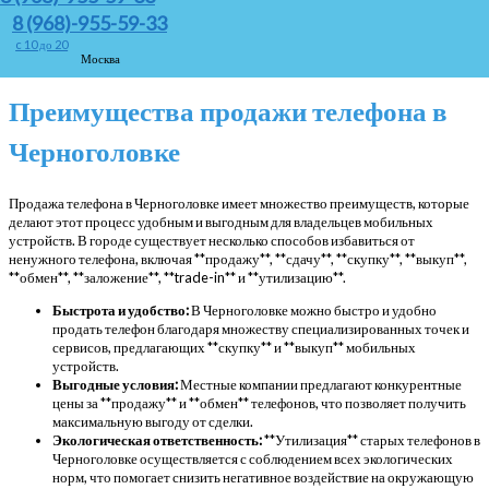
В заключение, продажа телефона в Черноголовке может быть простой и
8 (968)-955-59-33
выгодной, если следовать вышеуказанным рекомендациям. Выбор способа
продажи, подготовка устройства и использование различных каналов сбыта
c 10 до 20
помогут быстро и надежно продать телефон.
Москва
Преимущества продажи телефона в
Черноголовке
Продажа телефона в Черноголовке имеет множество преимуществ, которые
делают этот процесс удобным и выгодным для владельцев мобильных
устройств. В городе существует несколько способов избавиться от
ненужного телефона, включая **продажу**, **сдачу**, **скупку**, **выкуп**,
**обмен**, **заложение**, **trade-in** и **утилизацию**.
Быстрота и удобство:
В Черноголовке можно быстро и удобно
продать телефон благодаря множеству специализированных точек и
сервисов, предлагающих **скупку** и **выкуп** мобильных
устройств.
Выгодные условия:
Местные компании предлагают конкурентные
цены за **продажу** и **обмен** телефонов, что позволяет получить
максимальную выгоду от сделки.
Экологическая ответственность:
**Утилизация** старых телефонов в
Черноголовке осуществляется с соблюдением всех экологических
норм, что помогает снизить негативное воздействие на окружающую