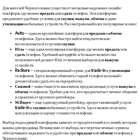
Для жителей Черноголовки существует несколько надежных онлайн-
платформ, где можно
продать
или
сдать
телефон. Эти платформы
предлагают удобные условия для
скупки
,
выкупа
,
обмена
и даже
утилизации
мобильных устройств. Рассмотрим наиболее популярные из них:
Avito
— одна из крупнейших платформ для
продажи
и
обмена
телефонов. Здесь можно быстро найти покупателя или
воспользоваться услугами
скупки
.
Юла
— еще одна популярная платформа, где можно
продать
или
сдать
телефон. Удобный интерфейс и большое количество
пользователей делают Юлу отличным выбором для
выкупа
устройств.
Re:Store
— специализированный сервис для
trade-in
и
утилизации
телефонов. Здесь можно обменять старый телефон на новый с
доплатой или сдать его на переработку.
Связной
— известная сеть магазинов, предлагающая услуги
выкупа
и
обмена
телефонов. Удобно для тех, кто предпочитает личное общение
и гарантии от крупного ритейлера.
М.Видео
— еще один крупный ритейлер, предоставляющий услуги
trade-in
и
скупки
мобильных устройств. Здесь можно получить
консультацию и оценку стоимости телефона.
Выбор подходящей платформы зависит от предпочтений и условий, которые
важны для продавца. Независимо от выбора, все перечисленные сервисы
обеспечивают надежность и удобство при
продаже
или
обмене
телефона в
Черноголовке.