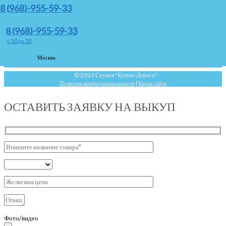
8 (968)-955-59-33
м Войковская (15 метров)
Ежедневно с 10 — 20
8 (968)-955-59-33
c 10 до 20
Оставить заявку
Москва
Whatsapp
Telegram
Viber
© 2022 Скупка "Купим-Дорого"
Политика конфиденциальности
|
Карта сайта
ОСТАВИТЬ ЗАЯВКУ НА ВЫКУП
Фото/видео