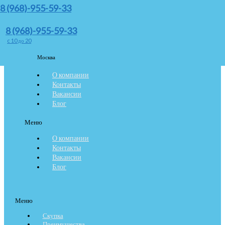
Чеки или иные документы, подтверждающие стоимость
8 (968)-955-59-33
приобретения аудиотехники.
8 (968)-955-59-33
Оставить заявку
c 10 до 20
Москва
Меню
О компании
Контакты
Вакансии
Блог
Меню
О компании
Контакты
Вакансии
Блог
Меню
Скупка
Преимущества